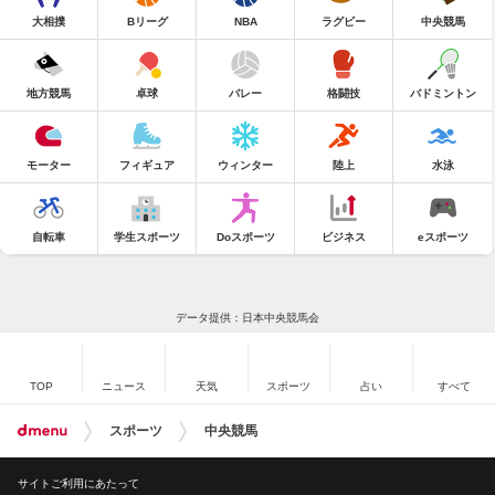
大相撲
Bリーグ
NBA
ラグビー
中央競馬
地方競馬
卓球
バレー
格闘技
バドミントン
モーター
フィギュア
ウィンター
陸上
水泳
自転車
学生スポーツ
Doスポーツ
ビジネス
eスポーツ
データ提供：日本中央競馬会
TOP
ニュース
天気
スポーツ
占い
すべて
スポーツ
中央競馬
サイトご利用にあたって