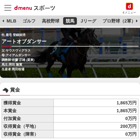
dメニュー
球
MLB
ゴルフ
高校野球
競馬
Jリーグ
プロ野球（2軍）
牝 鹿毛 登録抹消
アートオブダンサー
父:サウスヴィグラス
母:アイアムダンサー
調教師:佐藤 正雄 (栗東)
馬主:岡田 隆寛
生産者:岡田牧場
賞金
獲得賞金
1,865万円
本賞金
1,865万円
付加賞金
0万円
収得賞金（平地）
200万円
収得賞金（障害）
0万円