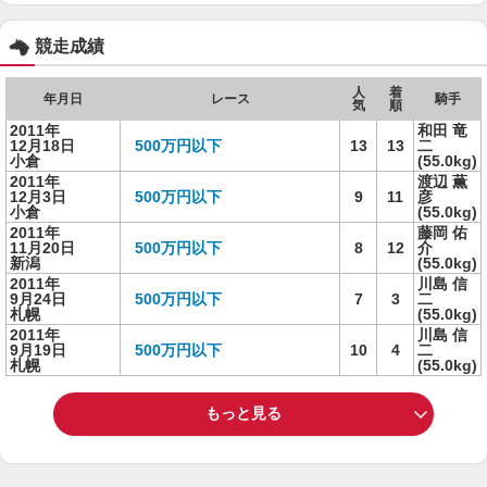
競走成績
人
着
年月日
レース
騎手
気
順
2011年
和田 竜
12月18日
500万円以下
13
13
二
小倉
(55.0kg)
2011年
渡辺 薫
12月3日
500万円以下
9
11
彦
小倉
(55.0kg)
2011年
藤岡 佑
11月20日
500万円以下
8
12
介
新潟
(55.0kg)
2011年
川島 信
9月24日
500万円以下
7
3
二
札幌
(55.0kg)
2011年
川島 信
9月19日
500万円以下
10
4
二
札幌
(55.0kg)
もっと見る