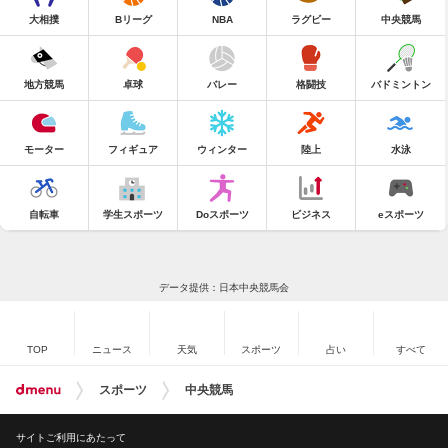
大相撲
Bリーグ
NBA
ラグビー
中央競馬
地方競馬
卓球
バレー
格闘技
バドミントン
モーター
フィギュア
ウィンター
陸上
水泳
自転車
学生スポーツ
Doスポーツ
ビジネス
eスポーツ
データ提供：日本中央競馬会
TOP
ニュース
天気
スポーツ
占い
すべて
スポーツ
中央競馬
サイトご利用にあたって