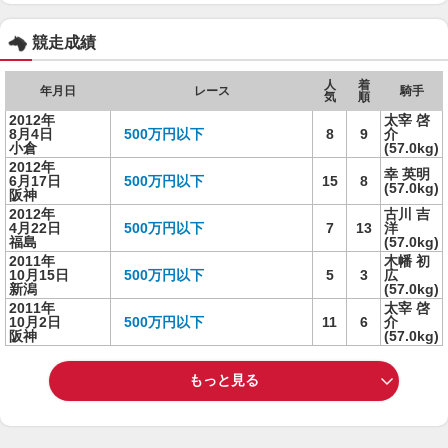
競走成績
人
着
年月日
レース
騎手
気
順
2012年
太宰 啓
8月4日
500万円以下
8
9
介
小倉
(57.0kg)
2012年
幸 英明
6月17日
500万円以下
15
8
(57.0kg)
阪神
2012年
古川 吉
4月22日
500万円以下
7
13
洋
福島
(57.0kg)
2011年
木幡 初
10月15日
500万円以下
5
3
広
新潟
(57.0kg)
2011年
太宰 啓
10月2日
500万円以下
11
6
介
阪神
(57.0kg)
もっと見る