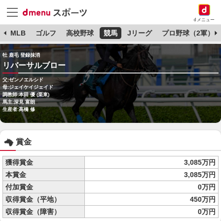
dメニュー
球
MLB
ゴルフ
高校野球
競馬
Jリーグ
プロ野球（2軍）
牡 鹿毛 登録抹消
リバーサルブロー
父:ゼンノエルシド
母:ジェイケイジェイド
調教師:本田 優 (栗東)
馬主:深見 富朗
生産者:高橋 修
賞金
獲得賞金
3,085万円
本賞金
3,085万円
付加賞金
0万円
収得賞金（平地）
450万円
収得賞金（障害）
0万円