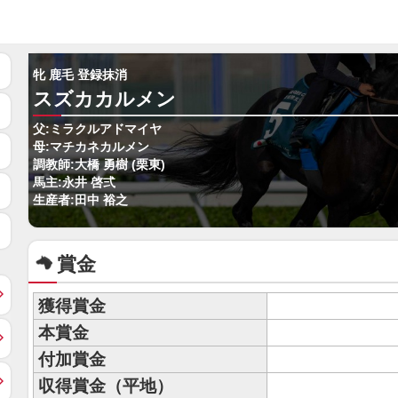
牝 鹿毛 登録抹消
スズカカルメン
父:ミラクルアドマイヤ
母:マチカネカルメン
調教師:大橋 勇樹 (栗東)
馬主:永井 啓弍
生産者:田中 裕之
賞金
獲得賞金
本賞金
付加賞金
収得賞金（平地）