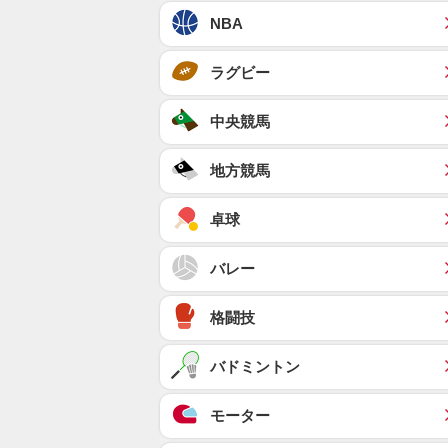
NBA
ラグビー
中央競馬
地方競馬
卓球
バレー
格闘技
バドミントン
モーター