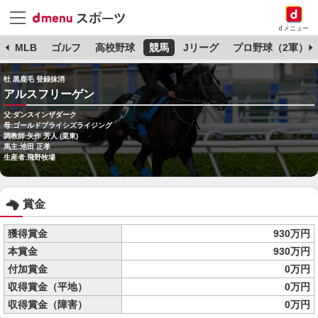
dメニュー
球
MLB
ゴルフ
高校野球
競馬
Jリーグ
プロ野球（2軍）
牡 黒鹿毛 登録抹消
アルスフリーゲン
父:ダンスインザダーク
母:ゴールドプライシズライジング
調教師:矢作 芳人 (栗東)
馬主:池田 正孝
生産者:飛野牧場
賞金
獲得賞金
930万円
本賞金
930万円
付加賞金
0万円
収得賞金（平地）
0万円
収得賞金（障害）
0万円