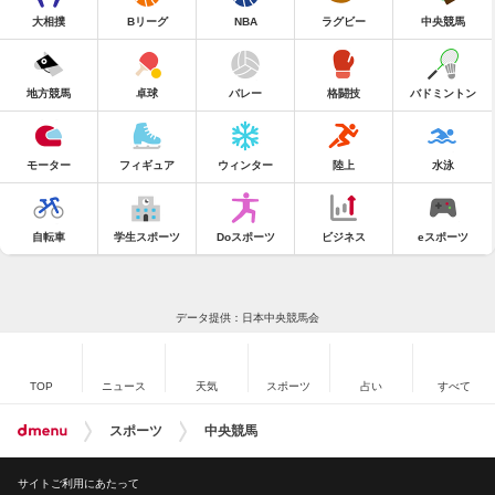
大相撲
Bリーグ
NBA
ラグビー
中央競馬
地方競馬
卓球
バレー
格闘技
バドミントン
モーター
フィギュア
ウィンター
陸上
水泳
自転車
学生スポーツ
Doスポーツ
ビジネス
eスポーツ
データ提供：日本中央競馬会
TOP
ニュース
天気
スポーツ
占い
すべて
スポーツ
中央競馬
サイトご利用にあたって