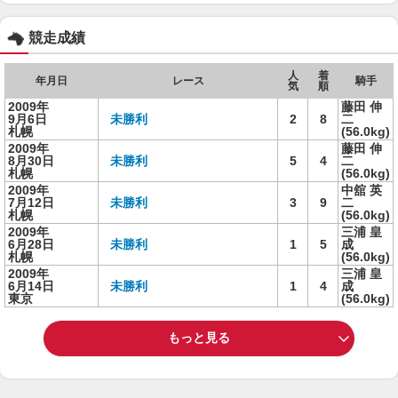
競走成績
人
着
年月日
レース
騎手
気
順
2009年
藤田 伸
9月6日
未勝利
2
8
二
札幌
(56.0kg)
2009年
藤田 伸
8月30日
未勝利
5
4
二
札幌
(56.0kg)
2009年
中舘 英
7月12日
未勝利
3
9
二
札幌
(56.0kg)
2009年
三浦 皇
6月28日
未勝利
1
5
成
札幌
(56.0kg)
2009年
三浦 皇
6月14日
未勝利
1
4
成
東京
(56.0kg)
もっと見る