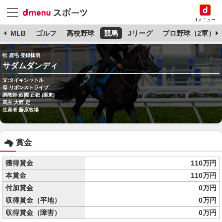
dメニュー
球
MLB
ゴルフ
高校野球
競馬
Jリーグ
プロ野球（2軍）
牡 鹿毛 登録抹消
サダムダンディ
父:タイキシャトル
母:リボンストライプ
調教師:西園 正都 (栗東)
馬主:大西 定
生産者:藤原牧場
賞金
獲得賞金
110万円
本賞金
110万円
付加賞金
0万円
収得賞金（平地）
0万円
収得賞金（障害）
0万円