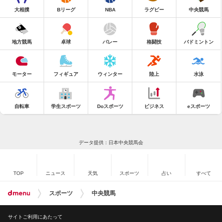
大相撲
Bリーグ
NBA
ラグビー
中央競馬
地方競馬
卓球
バレー
格闘技
バドミントン
モーター
フィギュア
ウィンター
陸上
水泳
自転車
学生スポーツ
Doスポーツ
ビジネス
eスポーツ
データ提供：日本中央競馬会
TOP
ニュース
天気
スポーツ
占い
すべて
スポーツ
中央競馬
サイトご利用にあたって