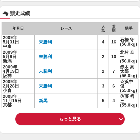
競走成績
人
着
年月日
レース
騎手
気
順
2009年
石橋 守
5月31日
未勝利
4
16
(56.0kg)
中京
2009年
北村 友
5月9日
未勝利
2
10
一
新潟
(56.0kg)
2009年
赤木 高
4月19日
未勝利
2
7
太郎
阪神
(56.0kg)
2009年
☆浜中
2月28日
未勝利
3
6
俊
小倉
(55.0kg)
2008年
佐藤 哲
11月15日
新馬
5
4
三
京都
(55.0kg)
もっと見る