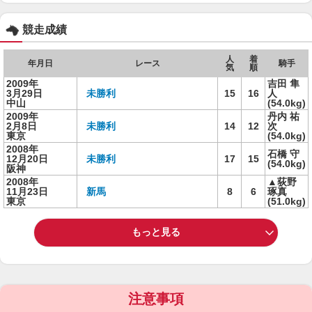
競走成績
人
着
年月日
レース
騎手
気
順
2009年
吉田 隼
3月29日
未勝利
15
16
人
中山
(54.0kg)
2009年
丹内 祐
2月8日
未勝利
14
12
次
東京
(54.0kg)
2008年
石橋 守
12月20日
未勝利
17
15
(54.0kg)
阪神
2008年
▲荻野
11月23日
新馬
8
6
琢真
東京
(51.0kg)
もっと見る
注意事項