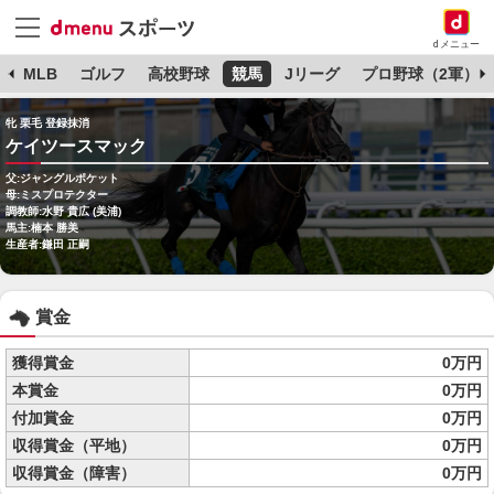
dメニュー
球
MLB
ゴルフ
高校野球
競馬
Jリーグ
プロ野球（2軍）
牝 栗毛 登録抹消
ケイツースマック
父:ジャングルポケット
母:ミスプロテクター
調教師:水野 貴広 (美浦)
馬主:楠本 勝美
生産者:鎌田 正嗣
賞金
獲得賞金
0万円
本賞金
0万円
付加賞金
0万円
収得賞金（平地）
0万円
収得賞金（障害）
0万円