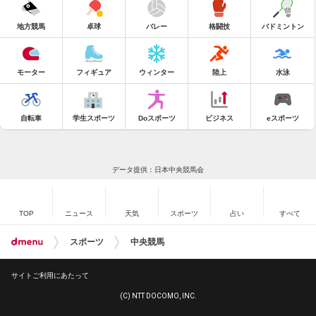
地方競馬
卓球
バレー
格闘技
バドミントン
モーター
フィギュア
ウィンター
陸上
水泳
自転車
学生スポーツ
Doスポーツ
ビジネス
eスポーツ
データ提供：日本中央競馬会
TOP
ニュース
天気
スポーツ
占い
すべて
スポーツ
中央競馬
サイトご利用にあたって
(C) NTT DOCOMO, INC.