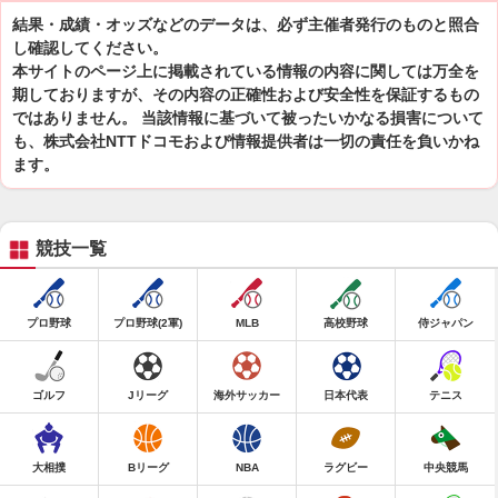
結果・成績・オッズなどのデータは、必ず主催者発行のものと照合
し確認してください。
本サイトのページ上に掲載されている情報の内容に関しては万全を
期しておりますが、その内容の正確性および安全性を保証するもの
ではありません。 当該情報に基づいて被ったいかなる損害について
も、株式会社NTTドコモおよび情報提供者は一切の責任を負いかね
ます。
競技一覧
プロ野球
プロ野球(2軍)
MLB
高校野球
侍ジャパン
ゴルフ
Jリーグ
海外サッカー
日本代表
テニス
大相撲
Bリーグ
NBA
ラグビー
中央競馬