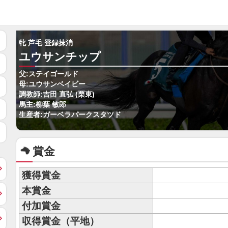
牝 芦毛 登録抹消
ユウサンチップ
父:ステイゴールド
母:ユウサンベイビー
調教師:吉田 直弘 (栗東)
馬主:柳葉 敏郎
生産者:ガーベラパークスタツド
賞金
獲得賞金
本賞金
付加賞金
収得賞金（平地）