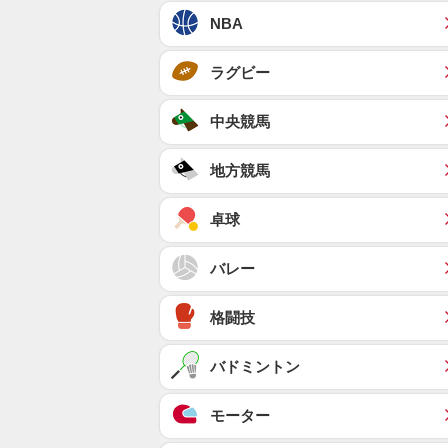
NBA
ラグビー
中央競馬
地方競馬
卓球
バレー
格闘技
バドミントン
モーター