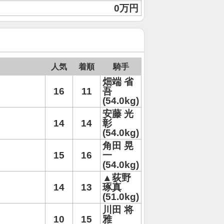
0万円
人気
着順
騎手
畑端 省
16
11
吾
(54.0kg)
安藤 光
14
14
彰
(54.0kg)
角田 晃
15
16
一
(54.0kg)
▲荻野
14
13
琢真
(51.0kg)
川田 将
10
15
雅