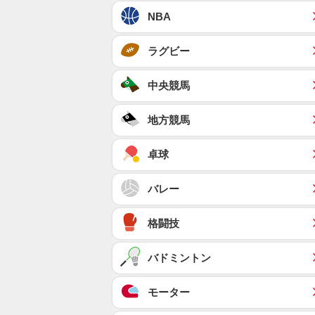
NBA
ラグビー
中央競馬
地方競馬
卓球
バレー
格闘技
バドミントン
モーター