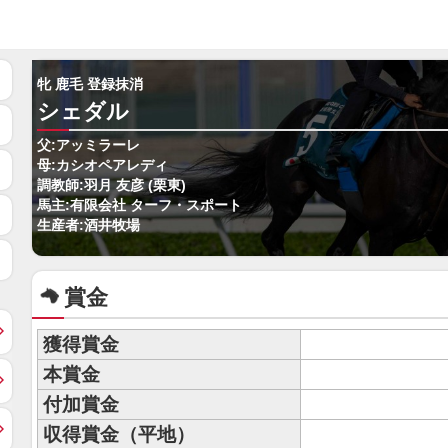
牝 鹿毛 登録抹消
シェダル
父:アッミラーレ
母:カシオペアレディ
調教師:羽月 友彦 (栗東)
馬主:有限会社 ターフ・スポート
生産者:酒井牧場
賞金
獲得賞金
本賞金
付加賞金
収得賞金（平地）