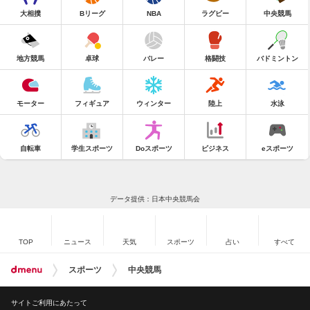
大相撲
Bリーグ
NBA
ラグビー
中央競馬
地方競馬
卓球
バレー
格闘技
バドミントン
モーター
フィギュア
ウィンター
陸上
水泳
自転車
学生スポーツ
Doスポーツ
ビジネス
eスポーツ
データ提供：日本中央競馬会
TOP
ニュース
天気
スポーツ
占い
すべて
スポーツ
中央競馬
サイトご利用にあたって