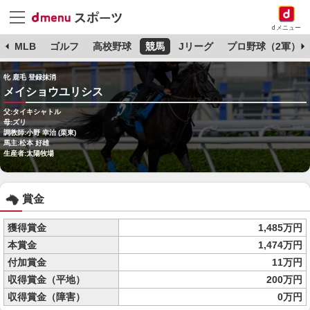
dメニュー
球
MLB
ゴルフ
高校野球
競馬
Jリーグ
プロ野球（2軍）
牝 鹿毛 登録抹消
メイショウユリシス
父:タイキシャトル
母:ズリ
調教師:小野 幸治 (栗東)
馬主:松本 好雄
生産者:太陽牧場
賞金
獲得賞金
1,485万円
本賞金
1,474万円
付加賞金
11万円
収得賞金（平地）
200万円
収得賞金（障害）
0万円