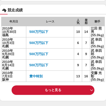
競走成績
人
着
年月日
レース
騎手
気
順
2010年
江田 照
10月30日
500万円以下
10
14
男
福島
(55.0kg)
2010年
武 幸四
10月3日
500万円以下
6
7
郎
札幌
(55.0kg)
2010年
武 幸四
9月20日
500万円以下
4
9
郎
札幌
(55.0kg)
2010年
武 幸四
8月14日
500万円以下
9
7
郎
札幌
(55.0kg)
2010年
安藤 光
7月3日
豊中特別
13
16
彰
阪神
(55.0kg)
もっと見る