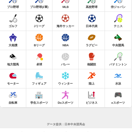
プロ野球
プロ野球(2軍)
MLB
高校野球
侍ジャパン
ゴルフ
Jリーグ
海外サッカー
日本代表
テニス
大相撲
Bリーグ
NBA
ラグビー
中央競馬
地方競馬
卓球
バレー
格闘技
バドミントン
モーター
フィギュア
ウィンター
陸上
水泳
自転車
学生スポーツ
Doスポーツ
ビジネス
eスポーツ
データ提供：日本中央競馬会