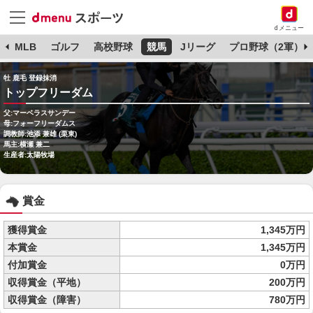
dメニュー
球
MLB
ゴルフ
高校野球
競馬
Jリーグ
プロ野球（2軍）
牡 鹿毛 登録抹消
トップフリーダム
父:マーベラスサンデー
母:フォーフリーダムス
調教師:池添 兼雄 (栗東)
馬主:横瀬 兼二
生産者:太陽牧場
賞金
獲得賞金
1,345万円
本賞金
1,345万円
付加賞金
0万円
収得賞金（平地）
200万円
収得賞金（障害）
780万円