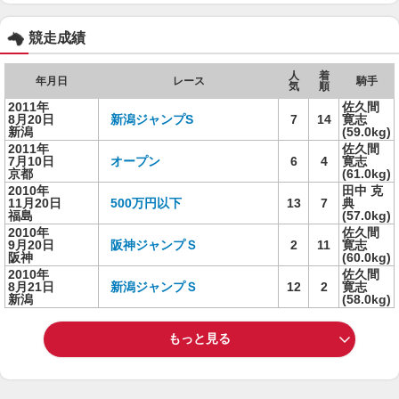
競走成績
人
着
年月日
レース
騎手
気
順
2011年
佐久間
8月20日
新潟ジャンプS
7
14
寛志
新潟
(59.0kg)
2011年
佐久間
7月10日
オープン
6
4
寛志
京都
(61.0kg)
2010年
田中 克
11月20日
500万円以下
13
7
典
福島
(57.0kg)
2010年
佐久間
9月20日
阪神ジャンプＳ
2
11
寛志
阪神
(60.0kg)
2010年
佐久間
8月21日
新潟ジャンプＳ
12
2
寛志
新潟
(58.0kg)
もっと見る