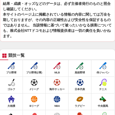
結果・成績・オッズなどのデータは、必ず主催者発行のものと照合
し確認してください。
本サイトのページ上に掲載されている情報の内容に関しては万全を
期しておりますが、その内容の正確性および安全性を保証するもの
ではありません。 当該情報に基づいて被ったいかなる損害について
も、株式会社NTTドコモおよび情報提供者は一切の責任を負いかね
ます。
競技一覧
プロ野球
プロ野球(2軍)
MLB
高校野球
侍ジャパン
ゴルフ
Jリーグ
海外サッカー
日本代表
テニス
大相撲
Bリーグ
NBA
ラグビー
中央競馬