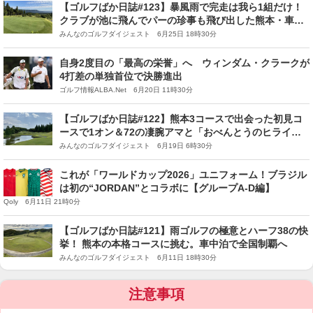
【ゴルフばか日誌#123】暴風雨で完走は我ら1組だけ！
クラブが池に飛んでパーの珍事も飛び出した熊本・車中
泊ゴルフの旅
みんなのゴルフダイジェスト 6月25日 18時30分
自身2度目の「最高の栄誉」へ ウィンダム・クラークが
4打差の単独首位で決勝進出
ゴルフ情報ALBA.Net 6月20日 11時30分
【ゴルフばか日誌#122】熊本3コースで出会った初見コ
ースで1オン＆72の凄腕アマと「おべんとうのヒライ」
で舌鼓
みんなのゴルフダイジェスト 6月19日 6時30分
これが「ワールドカップ2026」ユニフォーム！ブラジル
は初の“JORDAN”とコラボに【グループA-D編】
Qoly 6月11日 21時0分
【ゴルフばか日誌#121】雨ゴルフの極意とハーフ38の快
挙！ 熊本の本格コースに挑む。車中泊で全国制覇へ
みんなのゴルフダイジェスト 6月11日 18時30分
注意事項