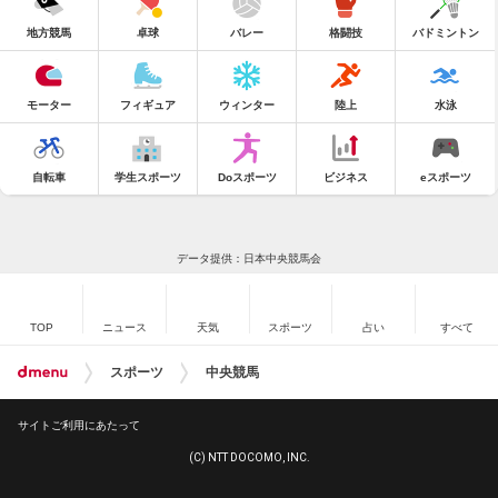
地方競馬
卓球
バレー
格闘技
バドミントン
モーター
フィギュア
ウィンター
陸上
水泳
自転車
学生スポーツ
Doスポーツ
ビジネス
eスポーツ
データ提供：日本中央競馬会
TOP
ニュース
天気
スポーツ
占い
すべて
スポーツ
中央競馬
サイトご利用にあたって
(C) NTT DOCOMO, INC.