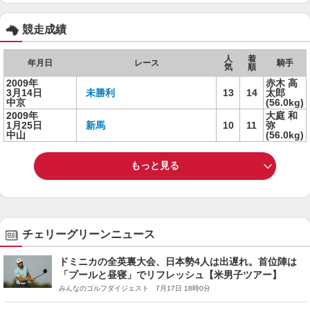
競走成績
人
着
年月日
レース
騎手
気
順
2009年
赤木 高
3月14日
未勝利
13
14
太郎
中京
(56.0kg)
2009年
大庭 和
1月25日
新馬
10
11
弥
中山
(56.0kg)
もっと見る
チェリーグリーンニュース
ドミニカの全英裏大会、日本勢4人は出遅れ。首位陣は
「プールと昼寝」でリフレッシュ【米男子ツアー】
みんなのゴルフダイジェスト 7月17日 18時0分