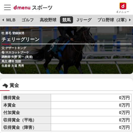
dメニュー
球
MLB
ゴルフ
高校野球
競馬
Jリーグ
プロ野球（2軍）
牡 栗毛 登録抹消
チェリーグリーン
父:デザートキング
母:マスコットブーケ
調教師:矢野 英一 (美浦)
馬主:櫻井 悦朗
生産者:大道 秀男
賞金
獲得賞金
0万円
本賞金
0万円
付加賞金
0万円
収得賞金（平地）
0万円
収得賞金（障害）
0万円