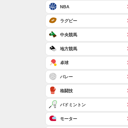
NBA
ラグビー
中央競馬
地方競馬
卓球
バレー
格闘技
バドミントン
モーター