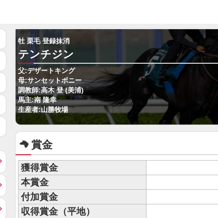
牡 栗毛 登録抹消
テンチジン
父:デザートキング
母:サンセットボニー
調教師:高木 登 (美浦)
馬主:南 隆幸
生産者:山勝牧場
賞金
獲得賞金
本賞金
付加賞金
収得賞金（平地）