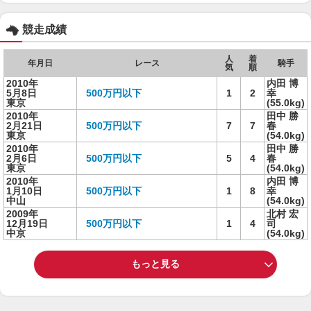
競走成績
人
着
年月日
レース
騎手
気
順
2010年
内田 博
5月8日
500万円以下
1
2
幸
東京
(55.0kg)
2010年
田中 勝
2月21日
500万円以下
7
7
春
東京
(54.0kg)
2010年
田中 勝
2月6日
500万円以下
5
4
春
東京
(54.0kg)
2010年
内田 博
1月10日
500万円以下
1
8
幸
中山
(54.0kg)
2009年
北村 宏
12月19日
500万円以下
1
4
司
中京
(54.0kg)
もっと見る