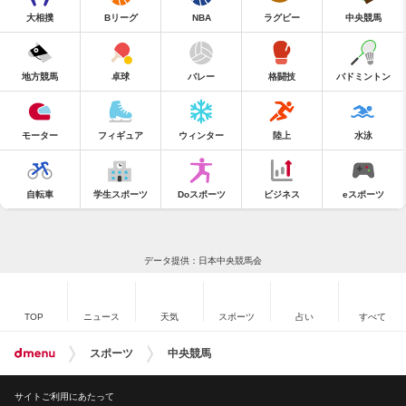
大相撲
Bリーグ
NBA
ラグビー
中央競馬
地方競馬
卓球
バレー
格闘技
バドミントン
モーター
フィギュア
ウィンター
陸上
水泳
自転車
学生スポーツ
Doスポーツ
ビジネス
eスポーツ
データ提供：日本中央競馬会
TOP
ニュース
天気
スポーツ
占い
すべて
スポーツ
中央競馬
サイトご利用にあたって