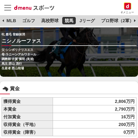
dメニュー
球
MLB
ゴルフ
高校野球
競馬
Jリーグ
プロ野球（2軍）
牝 鹿毛 登録抹消
ニシノルーファス
父:シンボリクリスエス
母:ラニーンアルワタール
調教師:古賀 慎明 (美浦)
馬主:西山 茂行
生産者:西山牧場
賞金
獲得賞金
2,806万円
本賞金
2,790万円
付加賞金
16万円
収得賞金（平地）
200万円
収得賞金（障害）
0万円