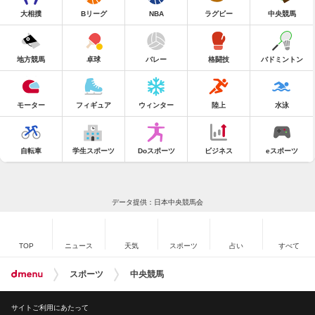
大相撲
Bリーグ
NBA
ラグビー
中央競馬
地方競馬
卓球
バレー
格闘技
バドミントン
モーター
フィギュア
ウィンター
陸上
水泳
自転車
学生スポーツ
Doスポーツ
ビジネス
eスポーツ
データ提供：日本中央競馬会
TOP
ニュース
天気
スポーツ
占い
すべて
スポーツ
中央競馬
サイトご利用にあたって