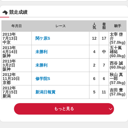
競走成績
人
着
年月日
レース
騎手
気
順
2013年
太宰 啓
7月13日
関ケ原S
12
17
介
中京
(57.0kg)
2013年
五十嵐
4月14日
未勝利
4
中
雄祐
阪神
(60.0kg)
2013年
西谷 誠
3月2日
未勝利
2
7
(60.0kg)
阪神
2012年
秋山 真
11月10日
修学院S
6
6
一郎
京都
(57.0kg)
2012年
吉田 豊
7月15日
新潟日報賞
5
11
(57.0kg)
新潟
もっと見る