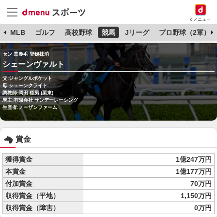
dメニュー
球
MLB
ゴルフ
高校野球
競馬
Jリーグ
プロ野球（2軍）
セン 黒鹿毛 登録抹消
シェーンヴァルト
父:ジャングルポケット
母:シェーンクライト
調教師:岡田 稲男 (栗東)
馬主:有限会社 サンデーレーシング
生産者:ノーザンファーム
賞金
獲得賞金
1億247万円
本賞金
1億177万円
付加賞金
70万円
収得賞金（平地）
1,150万円
収得賞金（障害）
0万円