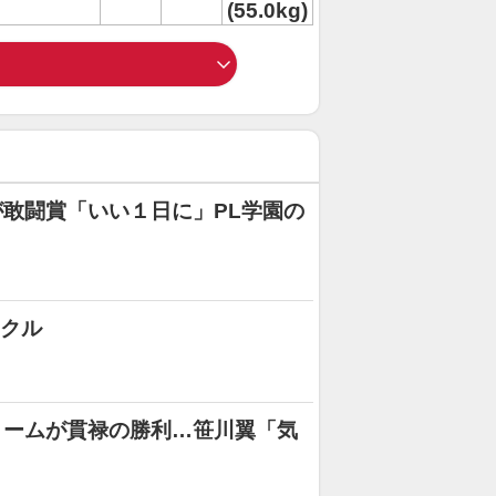
(55.0kg)
敢闘賞「いい１日に」PL学園の
ラクル
リームが貫禄の勝利…笹川翼「気