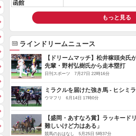
函館
もっと見る
ラインドリームニュース
【ドリームマッチ】松井稼頭央氏が
先輩・野村弘樹氏から走本塁打
日刊スポーツ 7月27日 22時16分
ミラクルを届けた強き馬 - ヒシミ
ウマフリ 6月14日 17時0分
【盛岡・あすなろ賞】ラッキード
難しいけど力はある」
競馬のおはなし 5月25日 5時37分