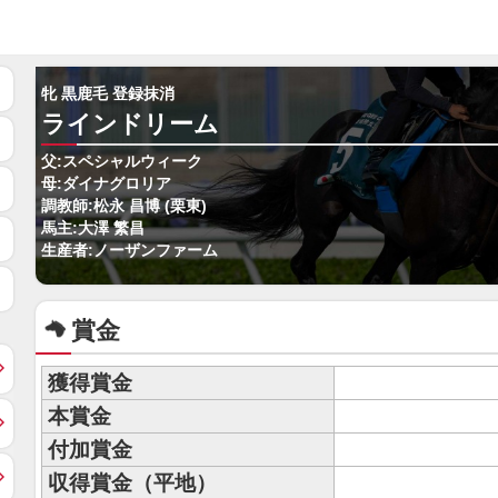
牝 黒鹿毛 登録抹消
ラインドリーム
父:スペシャルウィーク
母:ダイナグロリア
調教師:松永 昌博 (栗東)
馬主:大澤 繁昌
生産者:ノーザンファーム
賞金
獲得賞金
本賞金
付加賞金
収得賞金（平地）