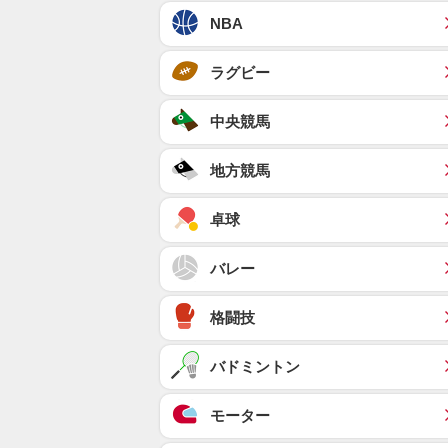
NBA
ラグビー
中央競馬
地方競馬
卓球
バレー
格闘技
バドミントン
モーター