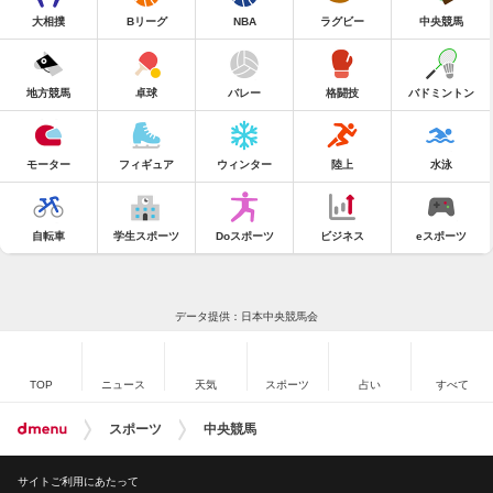
大相撲
Bリーグ
NBA
ラグビー
中央競馬
地方競馬
卓球
バレー
格闘技
バドミントン
モーター
フィギュア
ウィンター
陸上
水泳
自転車
学生スポーツ
Doスポーツ
ビジネス
eスポーツ
データ提供：日本中央競馬会
TOP
ニュース
天気
スポーツ
占い
すべて
スポーツ
中央競馬
サイトご利用にあたって