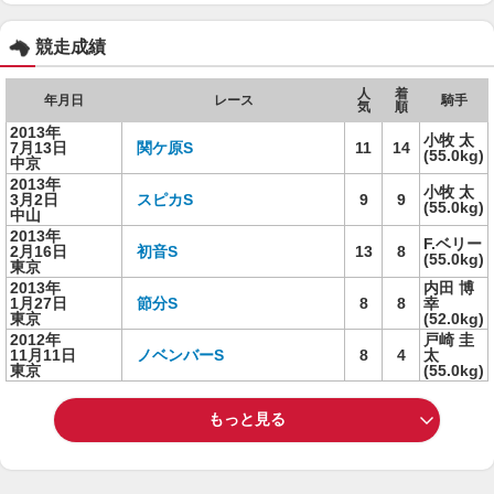
競走成績
人
着
年月日
レース
騎手
気
順
2013年
小牧 太
7月13日
関ケ原S
11
14
(55.0kg)
中京
2013年
小牧 太
3月2日
スピカS
9
9
(55.0kg)
中山
2013年
F.ベリー
2月16日
初音S
13
8
(55.0kg)
東京
2013年
内田 博
1月27日
節分S
8
8
幸
東京
(52.0kg)
2012年
戸崎 圭
11月11日
ノベンバーS
8
4
太
東京
(55.0kg)
もっと見る