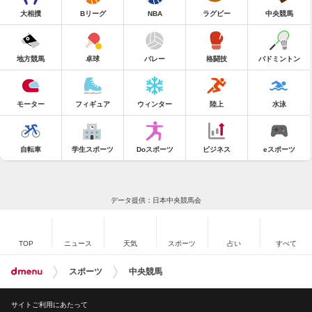
大相撲
Bリーグ
NBA
ラグビー
中央競馬
地方競馬
卓球
バレー
格闘技
バドミントン
モーター
フィギュア
ウィンター
陸上
水泳
自転車
学生スポーツ
Doスポーツ
ビジネス
eスポーツ
データ提供：日本中央競馬会
TOP
ニュース
天気
スポーツ
占い
すべて
スポーツ
中央競馬
サイトご利用にあたって