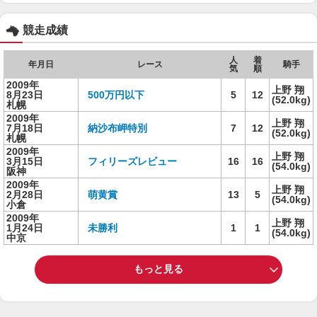
競走成績
人
着
年月日
レース
騎手
気
順
2009年
上野 翔
8月23日
500万円以下
5
12
(52.0kg)
札幌
2009年
上野 翔
7月18日
納沙布岬特別
7
12
(52.0kg)
札幌
2009年
上野 翔
3月15日
フィリーズレビュー
16
16
(54.0kg)
阪神
2009年
上野 翔
2月28日
萌黄賞
13
5
(54.0kg)
小倉
2009年
上野 翔
1月24日
未勝利
1
1
(54.0kg)
中京
もっと見る