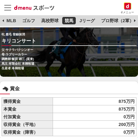
dメニュー
球
MLB
ゴルフ
高校野球
競馬
Jリーグ
プロ野球（2軍）
牝 鹿毛 登録抹消
キリコンサート
父:サクラバクシンオー
母:ラブリーカラー
調教師:飯田 雄三 (栗東)
馬主:有限会社 本桐牧場
生産者:本桐牧場
賞金
獲得賞金
875万円
本賞金
875万円
付加賞金
0万円
収得賞金（平地）
200万円
収得賞金（障害）
0万円