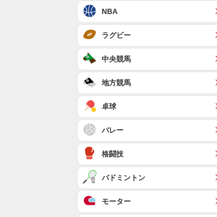
NBA
ラグビー
中央競馬
地方競馬
卓球
バレー
格闘技
バドミントン
モーター