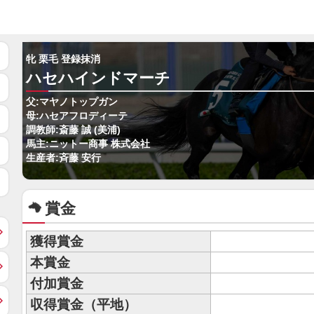
牝 栗毛 登録抹消
ハセハインドマーチ
父:マヤノトップガン
母:ハセアフロディーテ
調教師:斎藤 誠 (美浦)
馬主:ニットー商事 株式会社
生産者:斉藤 安行
賞金
獲得賞金
本賞金
付加賞金
収得賞金（平地）