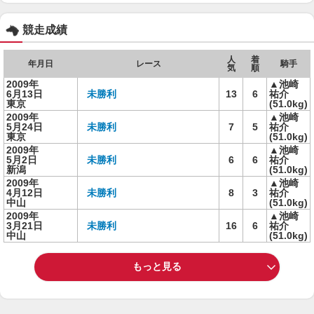
競走成績
人
着
年月日
レース
騎手
気
順
2009年
▲池崎
6月13日
未勝利
13
6
祐介
東京
(51.0kg)
2009年
▲池崎
5月24日
未勝利
7
5
祐介
東京
(51.0kg)
2009年
▲池崎
5月2日
未勝利
6
6
祐介
新潟
(51.0kg)
2009年
▲池崎
4月12日
未勝利
8
3
祐介
中山
(51.0kg)
2009年
▲池崎
3月21日
未勝利
16
6
祐介
中山
(51.0kg)
もっと見る