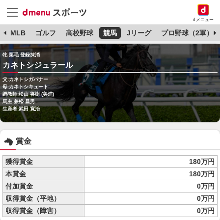
dメニュー
球
MLB
ゴルフ
高校野球
競馬
Jリーグ
プロ野球（2軍）
牝 栗毛 登録抹消
カネトシジュラール
父:カネトシガバナー
母:カネトシキュート
調教師:松山 将樹 (美浦)
馬主:兼松 昌男
生産者:武田 寛治
賞金
獲得賞金
180万円
本賞金
180万円
付加賞金
0万円
収得賞金（平地）
0万円
収得賞金（障害）
0万円