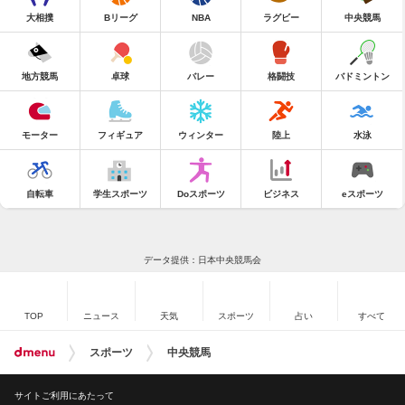
大相撲
Bリーグ
NBA
ラグビー
中央競馬
地方競馬
卓球
バレー
格闘技
バドミントン
モーター
フィギュア
ウィンター
陸上
水泳
自転車
学生スポーツ
Doスポーツ
ビジネス
eスポーツ
データ提供：日本中央競馬会
TOP
ニュース
天気
スポーツ
占い
すべて
スポーツ
中央競馬
サイトご利用にあたって