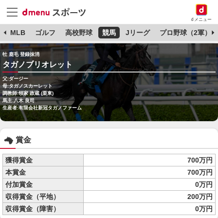
dメニュー
球
MLB
ゴルフ
高校野球
競馬
Jリーグ
プロ野球（2軍）
牡 鹿毛 登録抹消
タガノブリオレット
父:ダージー
母:タガノスカーレット
調教師:領家 政蔵 (栗東)
馬主:八木 良司
生産者:有限会社新冠タガノファーム
賞金
獲得賞金
700万円
本賞金
700万円
付加賞金
0万円
収得賞金（平地）
200万円
収得賞金（障害）
0万円