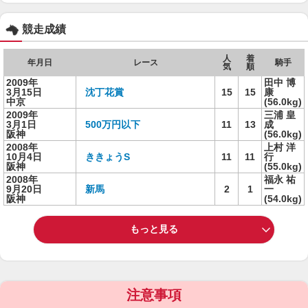
競走成績
人
着
年月日
レース
騎手
気
順
2009年
田中 博
3月15日
沈丁花賞
15
15
康
中京
(56.0kg)
2009年
三浦 皇
3月1日
500万円以下
11
13
成
阪神
(56.0kg)
2008年
上村 洋
10月4日
ききょうS
11
11
行
阪神
(55.0kg)
2008年
福永 祐
9月20日
新馬
2
1
一
阪神
(54.0kg)
もっと見る
注意事項