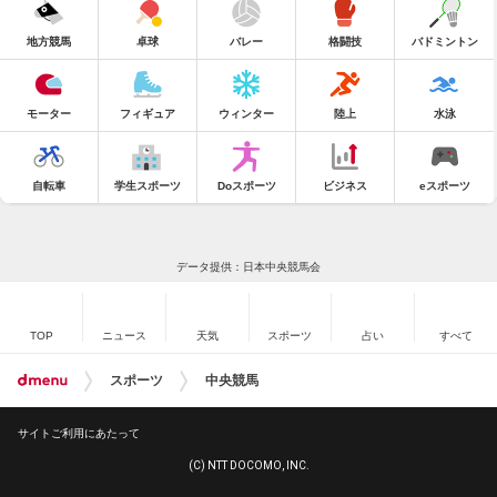
地方競馬
卓球
バレー
格闘技
バドミントン
モーター
フィギュア
ウィンター
陸上
水泳
自転車
学生スポーツ
Doスポーツ
ビジネス
eスポーツ
データ提供：日本中央競馬会
TOP
ニュース
天気
スポーツ
占い
すべて
スポーツ
中央競馬
サイトご利用にあたって
(C) NTT DOCOMO, INC.