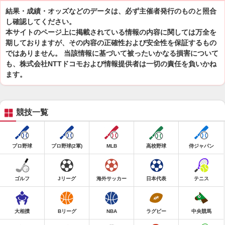
結果・成績・オッズなどのデータは、必ず主催者発行のものと照合
し確認してください。
本サイトのページ上に掲載されている情報の内容に関しては万全を
期しておりますが、その内容の正確性および安全性を保証するもの
ではありません。 当該情報に基づいて被ったいかなる損害について
も、株式会社NTTドコモおよび情報提供者は一切の責任を負いかね
ます。
競技一覧
プロ野球
プロ野球(2軍)
MLB
高校野球
侍ジャパン
ゴルフ
Jリーグ
海外サッカー
日本代表
テニス
大相撲
Bリーグ
NBA
ラグビー
中央競馬