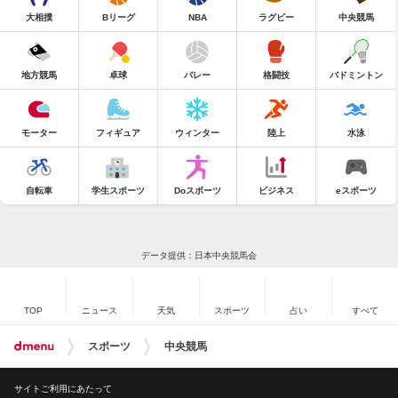
大相撲
Bリーグ
NBA
ラグビー
中央競馬
地方競馬
卓球
バレー
格闘技
バドミントン
モーター
フィギュア
ウィンター
陸上
水泳
自転車
学生スポーツ
Doスポーツ
ビジネス
eスポーツ
データ提供：日本中央競馬会
TOP
ニュース
天気
スポーツ
占い
すべて
スポーツ
中央競馬
サイトご利用にあたって