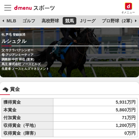
dメニュー
球
MLB
ゴルフ
高校野球
競馬
Jリーグ
プロ野球（2軍）
牝 芦毛 登録抹消
ルシュクル
父:サクラバクシンオー
母:アジアンミーティア
調教師:中竹 和也 (栗東)
馬主:株式会社 ノースヒルズ
生産者:ノースヒルズマネジメント
賞金
獲得賞金
5,931万円
本賞金
5,860万円
付加賞金
71万円
収得賞金（平地）
1,200万円
収得賞金（障害）
0万円