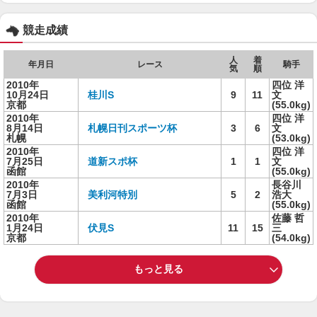
競走成績
人
着
年月日
レース
騎手
気
順
2010年
四位 洋
10月24日
桂川S
9
11
文
京都
(55.0kg)
2010年
四位 洋
8月14日
札幌日刊スポーツ杯
3
6
文
札幌
(53.0kg)
2010年
四位 洋
7月25日
道新スポ杯
1
1
文
函館
(55.0kg)
2010年
長谷川
7月3日
美利河特別
5
2
浩大
函館
(55.0kg)
2010年
佐藤 哲
1月24日
伏見S
11
15
三
京都
(54.0kg)
もっと見る