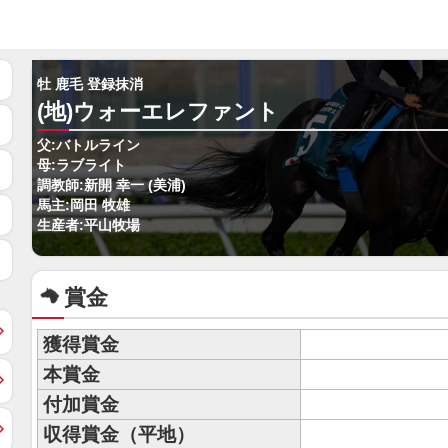
牡 鹿毛 登録抹消
(地)ウォーエレファント
父:バトルライン
母:ラブライト
調教師:新開 幸一 (美浦)
馬主:岡田 牧雄
生産者:平山牧場
賞金
獲得賞金
本賞金
付加賞金
収得賞金（平地）