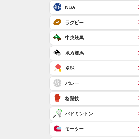
NBA
ラグビー
中央競馬
地方競馬
卓球
バレー
格闘技
バドミントン
モーター