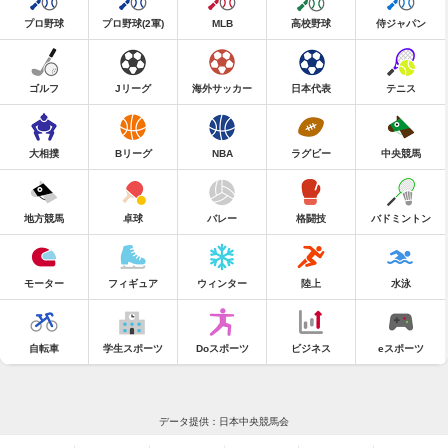
プロ野球
プロ野球(2軍)
MLB
高校野球
侍ジャパン
ゴルフ
Jリーグ
海外サッカー
日本代表
テニス
大相撲
Bリーグ
NBA
ラグビー
中央競馬
地方競馬
卓球
バレー
格闘技
バドミントン
モーター
フィギュア
ウィンター
陸上
水泳
自転車
学生スポーツ
Doスポーツ
ビジネス
eスポーツ
データ提供：日本中央競馬会