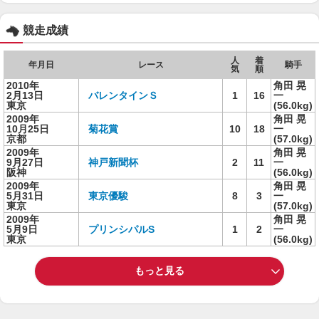
競走成績
人
着
年月日
レース
騎手
気
順
2010年
角田 晃
2月13日
バレンタインＳ
1
16
一
東京
(56.0kg)
2009年
角田 晃
10月25日
菊花賞
10
18
一
京都
(57.0kg)
2009年
角田 晃
9月27日
神戸新聞杯
2
11
一
阪神
(56.0kg)
2009年
角田 晃
5月31日
東京優駿
8
3
一
東京
(57.0kg)
2009年
角田 晃
5月9日
プリンシパルS
1
2
一
東京
(56.0kg)
もっと見る