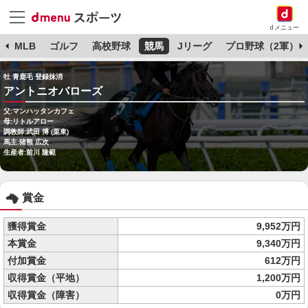
dメニュー
球
MLB
ゴルフ
高校野球
競馬
Jリーグ
プロ野球（2軍）
牡 青鹿毛 登録抹消
アントニオバローズ
父:マンハッタンカフェ
母:リトルアロー
調教師:武田 博 (栗東)
馬主:猪熊 広次
生産者:前川 隆範
賞金
獲得賞金
9,952万円
本賞金
9,340万円
付加賞金
612万円
収得賞金（平地）
1,200万円
収得賞金（障害）
0万円