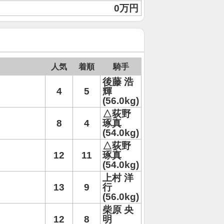
0万円
人気
着順
騎手
後藤 浩
4
5
輝
(56.0kg)
△荻野
8
4
琢真
(54.0kg)
△荻野
12
11
琢真
(54.0kg)
上村 洋
13
9
行
(56.0kg)
柴原 央
12
8
明