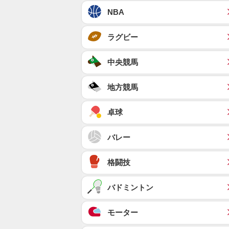
NBA
ラグビー
中央競馬
地方競馬
卓球
バレー
格闘技
バドミントン
モーター