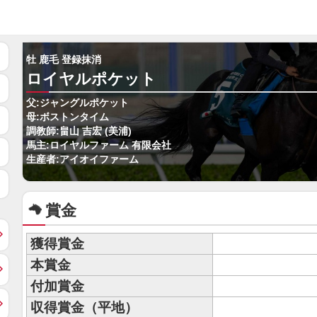
牡 鹿毛 登録抹消
ロイヤルポケット
父:ジャングルポケット
母:ボストンタイム
調教師:畠山 吉宏 (美浦)
馬主:ロイヤルファーム 有限会社
生産者:アイオイファーム
賞金
獲得賞金
本賞金
付加賞金
収得賞金（平地）