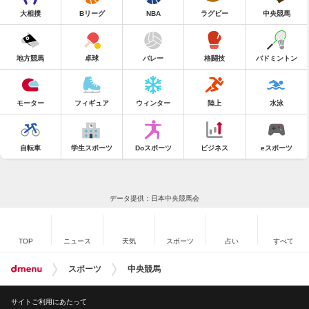
大相撲
Bリーグ
NBA
ラグビー
中央競馬
地方競馬
卓球
バレー
格闘技
バドミントン
モーター
フィギュア
ウィンター
陸上
水泳
自転車
学生スポーツ
Doスポーツ
ビジネス
eスポーツ
データ提供：日本中央競馬会
TOP
ニュース
天気
スポーツ
占い
すべて
スポーツ
中央競馬
サイトご利用にあたって