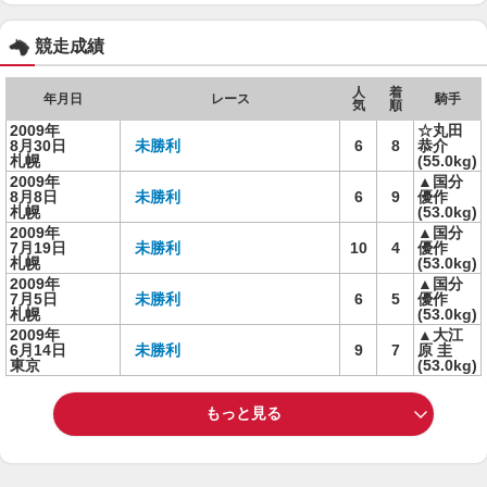
競走成績
人
着
年月日
レース
騎手
気
順
2009年
☆丸田
8月30日
未勝利
6
8
恭介
札幌
(55.0kg)
2009年
▲国分
8月8日
未勝利
6
9
優作
札幌
(53.0kg)
2009年
▲国分
7月19日
未勝利
10
4
優作
札幌
(53.0kg)
2009年
▲国分
7月5日
未勝利
6
5
優作
札幌
(53.0kg)
2009年
▲大江
6月14日
未勝利
9
7
原 圭
東京
(53.0kg)
もっと見る