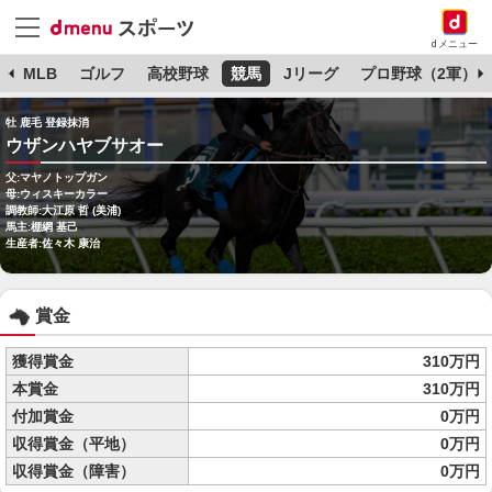
dメニュー
球
MLB
ゴルフ
高校野球
競馬
Jリーグ
プロ野球（2軍）
牡 鹿毛 登録抹消
ウザンハヤブサオー
父:マヤノトップガン
母:ウィスキーカラー
調教師:大江原 哲 (美浦)
馬主:棚網 基己
生産者:佐々木 康治
賞金
獲得賞金
310万円
本賞金
310万円
付加賞金
0万円
収得賞金（平地）
0万円
収得賞金（障害）
0万円