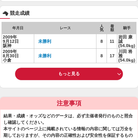
競走成績
人
着
年月日
レース
騎手
気
順
2009年
岩田 康
9月12日
未勝利
8
11
誠
阪神
(54.0kg)
2009年
川田 将
8月30日
未勝利
8
17
雅
小倉
(54.0kg)
もっと見る
注意事項
結果・成績・オッズなどのデータは、必ず主催者発行のものと照合
し確認してください。
本サイトのページ上に掲載されている情報の内容に関しては万全を
期しておりますが、その内容の正確性および安全性を保証するもの