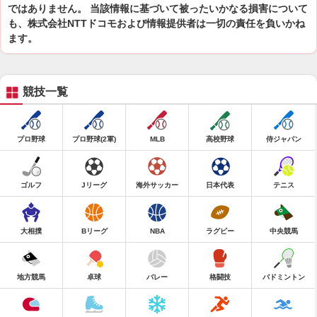
ではありません。 当該情報に基づいて被ったいかなる損害について
も、株式会社NTTドコモおよび情報提供者は一切の責任を負いかね
ます。
競技一覧
プロ野球
プロ野球(2軍)
MLB
高校野球
侍ジャパン
ゴルフ
Jリーグ
海外サッカー
日本代表
テニス
大相撲
Bリーグ
NBA
ラグビー
中央競馬
地方競馬
卓球
バレー
格闘技
バドミントン