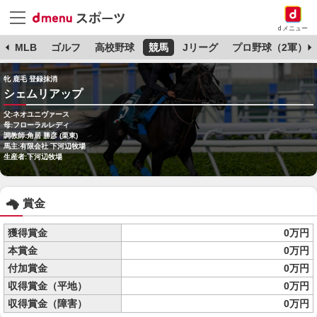
dメニュー
球
MLB
ゴルフ
高校野球
競馬
Jリーグ
プロ野球（2軍）
牝 鹿毛 登録抹消
シェムリアップ
父:ネオユニヴァース
母:フローラルレディ
調教師:角居 勝彦 (栗東)
馬主:有限会社 下河辺牧場
生産者:下河辺牧場
賞金
獲得賞金
0万円
本賞金
0万円
付加賞金
0万円
収得賞金（平地）
0万円
収得賞金（障害）
0万円