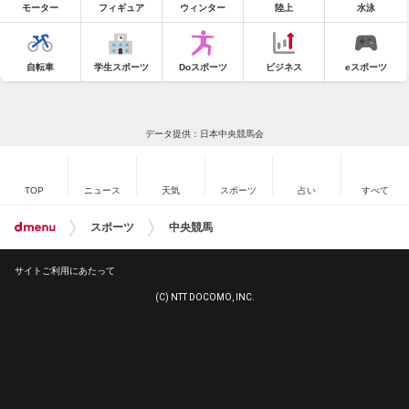
モーター
フィギュア
ウィンター
陸上
水泳
自転車
学生スポーツ
Doスポーツ
ビジネス
eスポーツ
データ提供：日本中央競馬会
TOP
ニュース
天気
スポーツ
占い
すべて
スポーツ
中央競馬
サイトご利用にあたって
(C) NTT DOCOMO, INC.