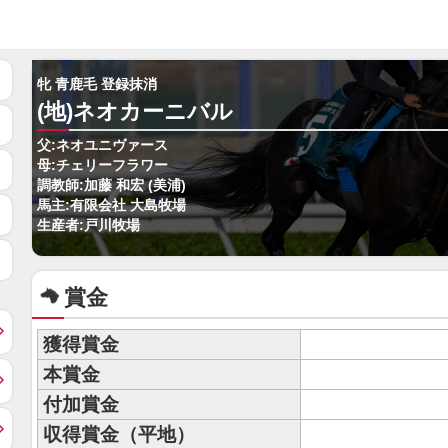
牝 青鹿毛 登録抹消
(地)ネオカーニバル
父:ネオユニヴァース
母:チェリーフラワー
調教師:加藤 和宏 (美浦)
馬主:有限会社 大島牧場
生産者:戸川牧場
賞金
獲得賞金
本賞金
付加賞金
収得賞金（平地）