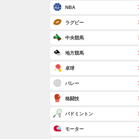
NBA
ラグビー
中央競馬
地方競馬
卓球
バレー
格闘技
バドミントン
モーター