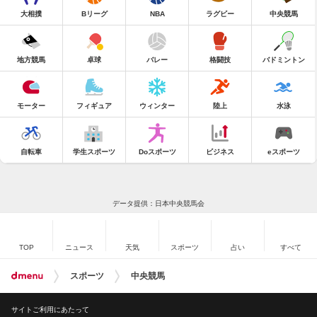
大相撲
Bリーグ
NBA
ラグビー
中央競馬
地方競馬
卓球
バレー
格闘技
バドミントン
モーター
フィギュア
ウィンター
陸上
水泳
自転車
学生スポーツ
Doスポーツ
ビジネス
eスポーツ
データ提供：日本中央競馬会
TOP
ニュース
天気
スポーツ
占い
すべて
スポーツ
中央競馬
サイトご利用にあたって