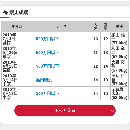
競走成績
人
着
年月日
レース
騎手
気
順
2010年
柴山 雄
7月4日
500万円以下
13
12
一
函館
(57.0kg)
2010年
和田 竜
5月29日
500万円以下
11
18
二
東京
(57.0kg)
2010年
大野 拓
4月10日
500万円以下
12
14
弥
福島
(57.0kg)
2010年
田辺 裕
3月14日
熱田特別
14
10
信
中京
(57.0kg)
2010年
▲草野
2月13日
500万円以下
14
15
太郎
中京
(53.0kg)
もっと見る