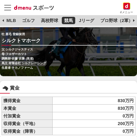
dメニュー
球
MLB
ゴルフ
高校野球
競馬
Jリーグ
プロ野球（2軍）
牡 栗毛 登録抹消
シルクトマホーク
父:シルクジャスティス
母:フエザーカツト
調教師:佐藤 吉勝 (美浦)
馬主:有限会社 シルクレーシング
生産者:ナカノファーム
賞金
獲得賞金
830万円
本賞金
830万円
付加賞金
0万円
収得賞金（平地）
200万円
収得賞金（障害）
0万円