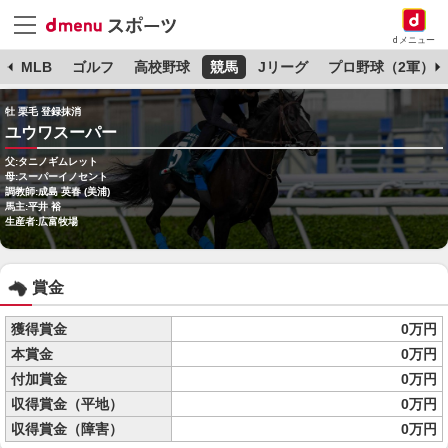
dメニュー
球
MLB
ゴルフ
高校野球
競馬
Jリーグ
プロ野球（2軍）
牡 栗毛 登録抹消
ユウワスーパー
父:タニノギムレット
母:スーパーイノセント
調教師:成島 英春 (美浦)
馬主:平井 裕
生産者:広富牧場
賞金
獲得賞金
0万円
本賞金
0万円
付加賞金
0万円
収得賞金（平地）
0万円
収得賞金（障害）
0万円