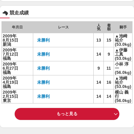
競走成績
人
着
年月日
レース
騎手
気
順
2009年
▲池崎
8月15日
未勝利
13
15
祐介
新潟
(53.0kg)
2009年
▲伊藤
7月12日
未勝利
14
9
工真
福島
(53.0kg)
2009年
小林 淳
6月27日
未勝利
9
11
一
福島
(56.0kg)
2009年
▲池崎
4月19日
未勝利
14
16
祐介
福島
(53.0kg)
2009年
横山 義
2月15日
未勝利
14
14
行
東京
(56.0kg)
もっと見る