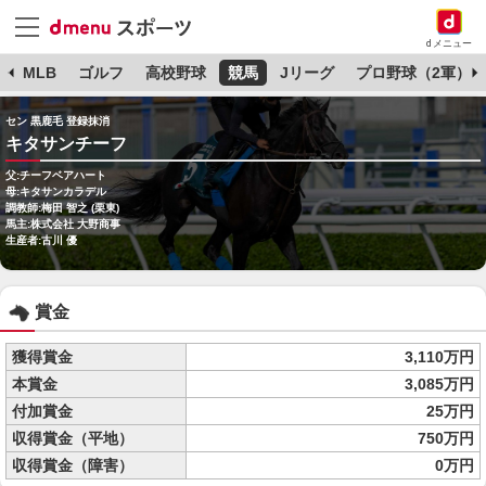
dメニュー
球
MLB
ゴルフ
高校野球
競馬
Jリーグ
プロ野球（2軍）
セン 黒鹿毛 登録抹消
キタサンチーフ
父:チーフベアハート
母:キタサンカラデル
調教師:梅田 智之 (栗東)
馬主:株式会社 大野商事
生産者:古川 優
賞金
獲得賞金
3,110万円
本賞金
3,085万円
付加賞金
25万円
収得賞金（平地）
750万円
収得賞金（障害）
0万円