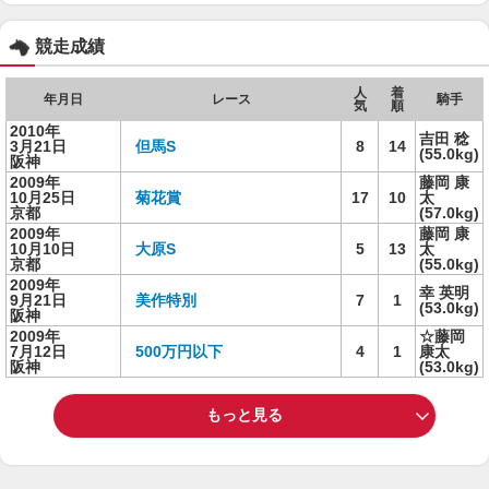
競走成績
人
着
年月日
レース
騎手
気
順
2010年
吉田 稔
3月21日
但馬S
8
14
(55.0kg)
阪神
2009年
藤岡 康
10月25日
菊花賞
17
10
太
京都
(57.0kg)
2009年
藤岡 康
10月10日
大原S
5
13
太
京都
(55.0kg)
2009年
幸 英明
9月21日
美作特別
7
1
(53.0kg)
阪神
2009年
☆藤岡
7月12日
500万円以下
4
1
康太
阪神
(53.0kg)
もっと見る