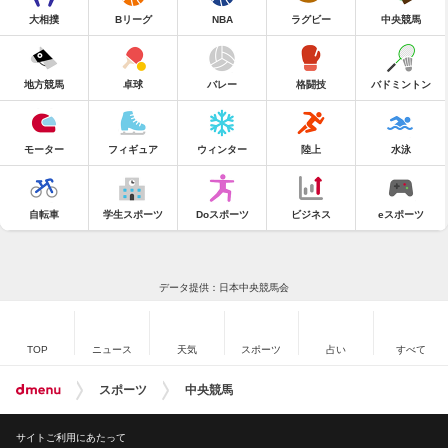
大相撲
Bリーグ
NBA
ラグビー
中央競馬
地方競馬
卓球
バレー
格闘技
バドミントン
モーター
フィギュア
ウィンター
陸上
水泳
自転車
学生スポーツ
Doスポーツ
ビジネス
eスポーツ
データ提供：日本中央競馬会
TOP
ニュース
天気
スポーツ
占い
すべて
スポーツ
中央競馬
サイトご利用にあたって