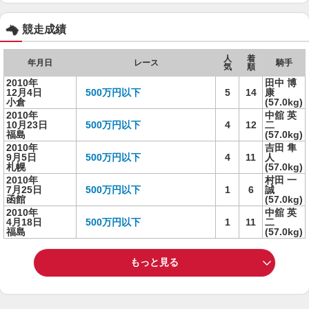
競走成績
人
着
年月日
レース
騎手
気
順
2010年
田中 博
12月4日
500万円以下
5
14
康
小倉
(57.0kg)
2010年
中舘 英
10月23日
500万円以下
4
12
二
福島
(57.0kg)
2010年
吉田 隼
9月5日
500万円以下
4
11
人
札幌
(57.0kg)
2010年
村田 一
7月25日
500万円以下
1
6
誠
函館
(57.0kg)
2010年
中舘 英
4月18日
500万円以下
1
11
二
福島
(57.0kg)
もっと見る