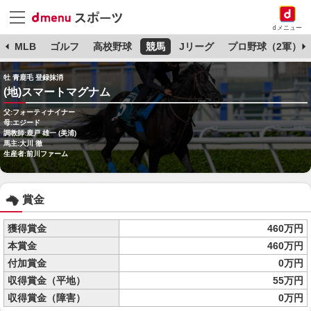
dメニュー
球
MLB
ゴルフ
高校野球
競馬
Jリーグ
プロ野球（2軍）
牡 青鹿毛 登録抹消
(地)スマートマグナム
父:フォーティナイナー
母:エジード
調教師:鹿戸 雄一 (美浦)
馬主:大川 徹
生産者:前川ファーム
賞金
獲得賞金
460万円
本賞金
460万円
付加賞金
0万円
収得賞金（平地）
55万円
収得賞金（障害）
0万円