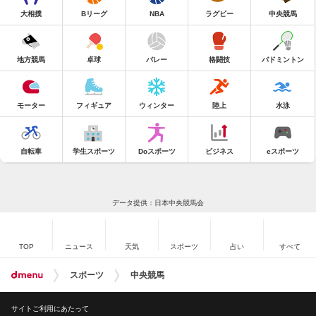
大相撲
Bリーグ
NBA
ラグビー
中央競馬
地方競馬
卓球
バレー
格闘技
バドミントン
モーター
フィギュア
ウィンター
陸上
水泳
自転車
学生スポーツ
Doスポーツ
ビジネス
eスポーツ
データ提供：日本中央競馬会
TOP
ニュース
天気
スポーツ
占い
すべて
スポーツ
中央競馬
サイトご利用にあたって