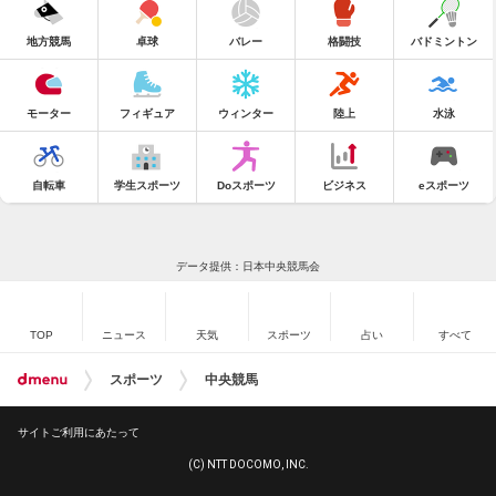
地方競馬
卓球
バレー
格闘技
バドミントン
モーター
フィギュア
ウィンター
陸上
水泳
自転車
学生スポーツ
Doスポーツ
ビジネス
eスポーツ
データ提供：日本中央競馬会
TOP
ニュース
天気
スポーツ
占い
すべて
スポーツ
中央競馬
サイトご利用にあたって
(C) NTT DOCOMO, INC.