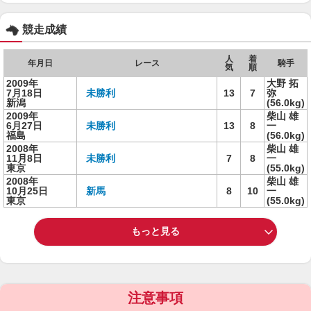
競走成績
人
着
年月日
レース
騎手
気
順
2009年
大野 拓
7月18日
未勝利
13
7
弥
新潟
(56.0kg)
2009年
柴山 雄
6月27日
未勝利
13
8
一
福島
(56.0kg)
2008年
柴山 雄
11月8日
未勝利
7
8
一
東京
(55.0kg)
2008年
柴山 雄
10月25日
新馬
8
10
一
東京
(55.0kg)
もっと見る
注意事項