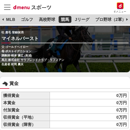
dメニュー
球
MLB
ゴルフ
高校野球
競馬
Jリーグ
プロ野球（2軍）
牡 鹿毛 登録抹消
マイネルバースト
父:ゴールドヘイロー
母:ポストイグニション
調教師:根本 康広 (美浦)
馬主:株式会社 サラブレッドクラブ・ラフィアン
生産者:村岡 農夫
賞金
獲得賞金
0万円
本賞金
0万円
付加賞金
0万円
収得賞金（平地）
0万円
収得賞金（障害）
0万円