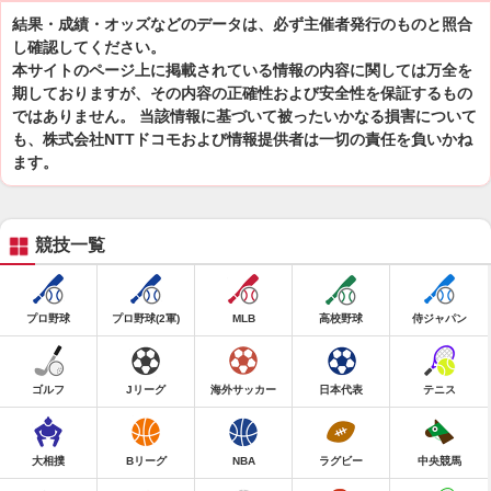
結果・成績・オッズなどのデータは、必ず主催者発行のものと照合
し確認してください。
本サイトのページ上に掲載されている情報の内容に関しては万全を
期しておりますが、その内容の正確性および安全性を保証するもの
ではありません。 当該情報に基づいて被ったいかなる損害について
も、株式会社NTTドコモおよび情報提供者は一切の責任を負いかね
ます。
競技一覧
プロ野球
プロ野球(2軍)
MLB
高校野球
侍ジャパン
ゴルフ
Jリーグ
海外サッカー
日本代表
テニス
大相撲
Bリーグ
NBA
ラグビー
中央競馬