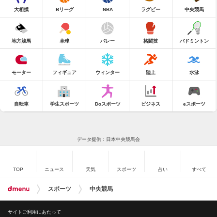
大相撲
Bリーグ
NBA
ラグビー
中央競馬
地方競馬
卓球
バレー
格闘技
バドミントン
モーター
フィギュア
ウィンター
陸上
水泳
自転車
学生スポーツ
Doスポーツ
ビジネス
eスポーツ
データ提供：日本中央競馬会
TOP
ニュース
天気
スポーツ
占い
すべて
スポーツ
中央競馬
サイトご利用にあたって