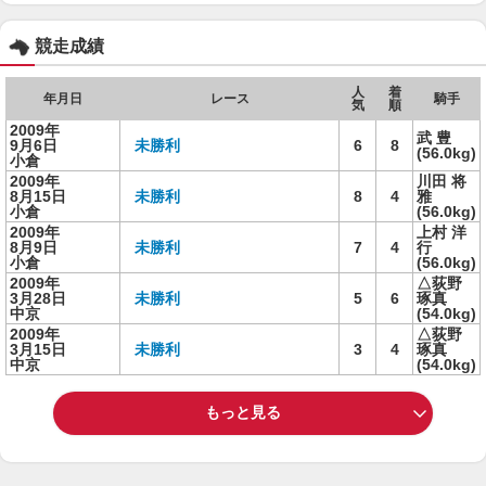
競走成績
人
着
年月日
レース
騎手
気
順
2009年
武 豊
9月6日
未勝利
6
8
(56.0kg)
小倉
2009年
川田 将
8月15日
未勝利
8
4
雅
小倉
(56.0kg)
2009年
上村 洋
8月9日
未勝利
7
4
行
小倉
(56.0kg)
2009年
△荻野
3月28日
未勝利
5
6
琢真
中京
(54.0kg)
2009年
△荻野
3月15日
未勝利
3
4
琢真
中京
(54.0kg)
もっと見る