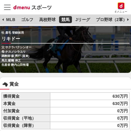
dメニュー
球
MLB
ゴルフ
高校野球
競馬
Jリーグ
プロ野球（2軍）
牡 鹿毛 登録抹消
リキドー
父:サクラバクシンオー
母:ナスノシラユリ
調教師:森 秀行 (栗東)
馬主:醍醐 伸之
生産者:静内山田牧場
賞金
獲得賞金
630万円
本賞金
630万円
付加賞金
0万円
収得賞金（平地）
0万円
収得賞金（障害）
0万円