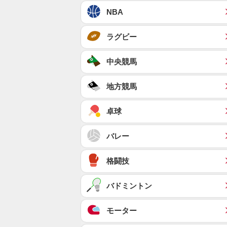
NBA
ラグビー
中央競馬
地方競馬
卓球
バレー
格闘技
バドミントン
モーター