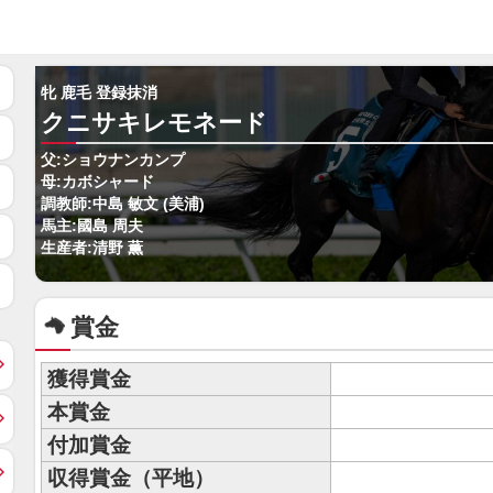
牝 鹿毛 登録抹消
クニサキレモネード
父:ショウナンカンプ
母:カボシャード
調教師:中島 敏文 (美浦)
馬主:國島 周夫
生産者:清野 薫
賞金
獲得賞金
本賞金
付加賞金
収得賞金（平地）