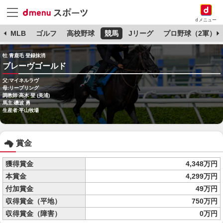
dメニュー
球
MLB
ゴルフ
高校野球
競馬
Jリーグ
プロ野球（2軍）
牡 青鹿毛 登録抹消
ブレーヴゴールド
父:マイネルラヴ
母:リープリング
調教師:高木 登 (美浦)
馬主:磯波 勇
生産者:平山牧場
賞金
獲得賞金
4,348万円
本賞金
4,299万円
付加賞金
49万円
収得賞金（平地）
750万円
収得賞金（障害）
0万円