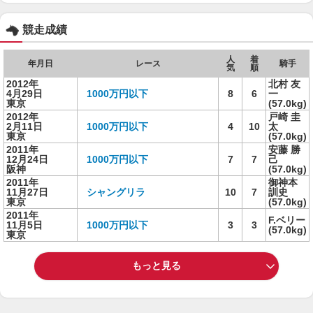
競走成績
人
着
年月日
レース
騎手
気
順
2012年
北村 友
4月29日
1000万円以下
8
6
一
東京
(57.0kg)
2012年
戸崎 圭
2月11日
1000万円以下
4
10
太
東京
(57.0kg)
2011年
安藤 勝
12月24日
1000万円以下
7
7
己
阪神
(57.0kg)
2011年
御神本
11月27日
シャングリラ
10
7
訓史
東京
(57.0kg)
2011年
F.ベリー
11月5日
1000万円以下
3
3
(57.0kg)
東京
もっと見る