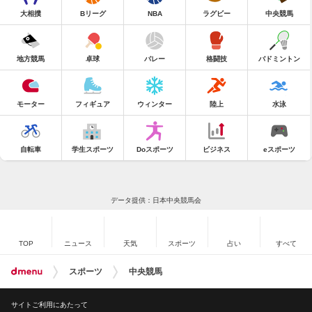
大相撲
Bリーグ
NBA
ラグビー
中央競馬
地方競馬
卓球
バレー
格闘技
バドミントン
モーター
フィギュア
ウィンター
陸上
水泳
自転車
学生スポーツ
Doスポーツ
ビジネス
eスポーツ
データ提供：日本中央競馬会
TOP
ニュース
天気
スポーツ
占い
すべて
スポーツ
中央競馬
サイトご利用にあたって