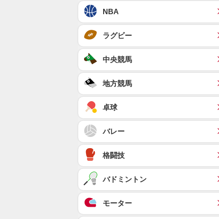
NBA
ラグビー
中央競馬
地方競馬
卓球
バレー
格闘技
バドミントン
モーター