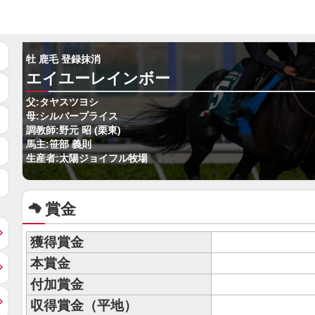
牡 鹿毛 登録抹消
エイユーレインボー
父:タヤスツヨシ
母:シルバープライス
調教師:野元 昭 (栗東)
馬主:笹部 義則
生産者:太陽ジョイフル牧場
賞金
獲得賞金
本賞金
付加賞金
収得賞金（平地）