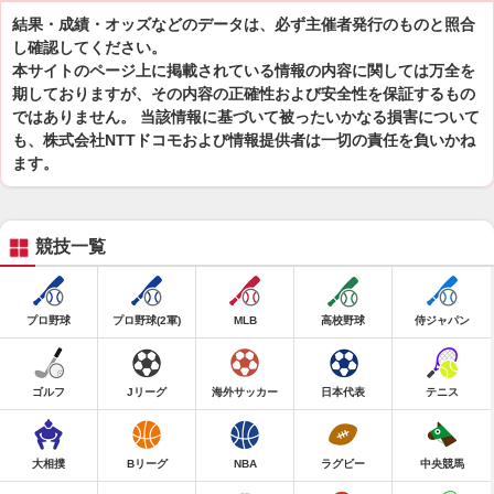
結果・成績・オッズなどのデータは、必ず主催者発行のものと照合
し確認してください。
本サイトのページ上に掲載されている情報の内容に関しては万全を
期しておりますが、その内容の正確性および安全性を保証するもの
ではありません。 当該情報に基づいて被ったいかなる損害について
も、株式会社NTTドコモおよび情報提供者は一切の責任を負いかね
ます。
競技一覧
プロ野球
プロ野球(2軍)
MLB
高校野球
侍ジャパン
ゴルフ
Jリーグ
海外サッカー
日本代表
テニス
大相撲
Bリーグ
NBA
ラグビー
中央競馬