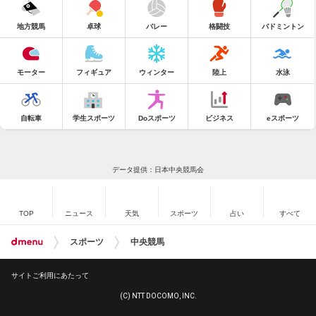
地方競馬
卓球
バレー
格闘技
バドミントン
モーター
フィギュア
ウィンター
陸上
水泳
自転車
学生スポーツ
Doスポーツ
ビジネス
eスポーツ
データ提供：日本中央競馬会
TOP
ニュース
天気
スポーツ
占い
すべて
スポーツ
中央競馬
サイトご利用にあたって
(C) NTT DOCOMO, INC.