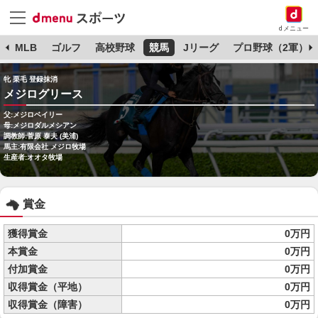
dメニュー
球
MLB
ゴルフ
高校野球
競馬
Jリーグ
プロ野球（2軍）
牝 栗毛 登録抹消
メジログリース
父:メジロベイリー
母:メジロダルメシアン
調教師:菅原 泰夫 (美浦)
馬主:有限会社 メジロ牧場
生産者:オオタ牧場
賞金
獲得賞金
0万円
本賞金
0万円
付加賞金
0万円
収得賞金（平地）
0万円
収得賞金（障害）
0万円