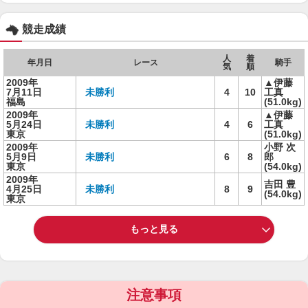
競走成績
人
着
年月日
レース
騎手
気
順
2009年
▲伊藤
7月11日
未勝利
4
10
工真
福島
(51.0kg)
2009年
▲伊藤
5月24日
未勝利
4
6
工真
東京
(51.0kg)
2009年
小野 次
5月9日
未勝利
6
8
郎
東京
(54.0kg)
2009年
吉田 豊
4月25日
未勝利
8
9
(54.0kg)
東京
もっと見る
注意事項