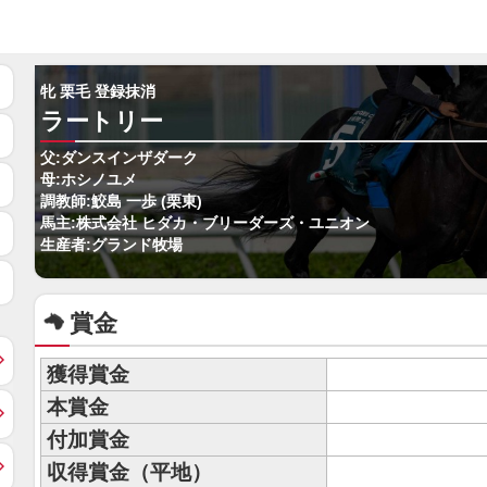
牝 栗毛 登録抹消
ラートリー
父:ダンスインザダーク
母:ホシノユメ
調教師:鮫島 一歩 (栗東)
馬主:株式会社 ヒダカ・ブリーダーズ・ユニオン
生産者:グランド牧場
賞金
獲得賞金
本賞金
付加賞金
収得賞金（平地）