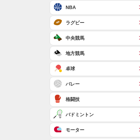
NBA
ラグビー
中央競馬
地方競馬
卓球
バレー
格闘技
バドミントン
モーター