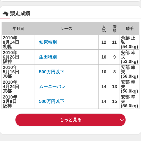
競走成績
人
着
年月日
レース
騎手
気
順
2010年
斉藤 正
8月14日
知床特別
12
11
弘
札幌
(54.0kg)
2010年
安部 幸
6月26日
生田特別
10
9
夫
阪神
(53.0kg)
2010年
安部 幸
5月16日
500万円以下
10
8
夫
京都
(56.0kg)
2010年
安部 幸
4月24日
ムーニーバレ
14
13
夫
京都
(56.0kg)
2010年
安部 幸
3月6日
500万円以下
14
15
夫
阪神
(56.0kg)
もっと見る