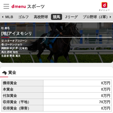
dメニュー
球
MLB
ゴルフ
高校野球
競馬
Jリーグ
プロ野球（2軍）
牡 鹿毛
[地]アイヌモシリ
父:スターオブコジーン
母:ゴーテンジョウ
調教師:米川 昇 (北海道)
馬主:西村 知也
生産者:野表 篤夫
賞金
獲得賞金
0万円
本賞金
0万円
付加賞金
0万円
収得賞金（平地）
70万円
収得賞金（障害）
0万円