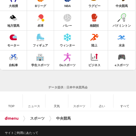
大相撲
Bリーグ
NBA
ラグビー
中央競馬
地方競馬
卓球
バレー
格闘技
バドミントン
モーター
フィギュア
ウィンター
陸上
水泳
自転車
学生スポーツ
Doスポーツ
ビジネス
eスポーツ
データ提供：日本中央競馬会
TOP
ニュース
天気
スポーツ
占い
すべて
スポーツ
中央競馬
サイトご利用にあたって