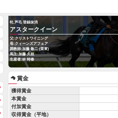
牝 芦毛 登録抹消
アスタークイーン
父:クリストワイニング
母:クィーンズアフェア
調教師:加藤 敬二 (栗東)
馬主:加藤 久枝
生産者:林 時春
賞金
獲得賞金
本賞金
付加賞金
収得賞金（平地）