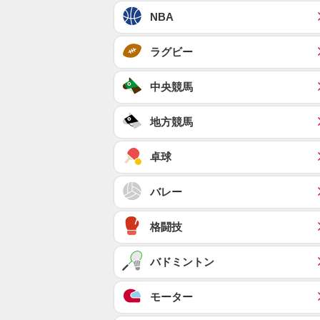
NBA
ラグビー
中央競馬
地方競馬
卓球
バレー
格闘技
バドミントン
モーター