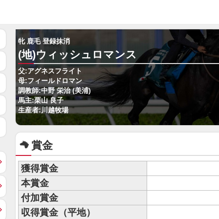
牝 鹿毛 登録抹消
(地)ウィッシュロマンス
父:アグネスフライト
母:フィールドロマン
調教師:中野 栄治 (美浦)
馬主:栗山 良子
生産者:川越牧場
賞金
獲得賞金
本賞金
付加賞金
収得賞金（平地）