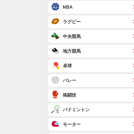
NBA
ラグビー
中央競馬
地方競馬
卓球
バレー
格闘技
バドミントン
モーター