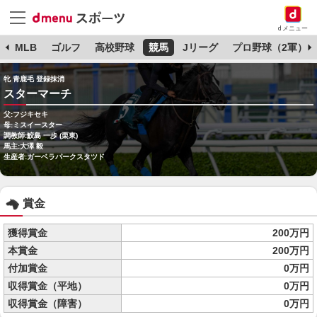
dメニュー
球
MLB
ゴルフ
高校野球
競馬
Jリーグ
プロ野球（2軍）
牝 青鹿毛 登録抹消
スターマーチ
父:フジキセキ
母:ミスイースター
調教師:鮫島 一歩 (栗東)
馬主:大澤 毅
生産者:ガーベラパークスタツド
賞金
獲得賞金
200万円
本賞金
200万円
付加賞金
0万円
収得賞金（平地）
0万円
収得賞金（障害）
0万円