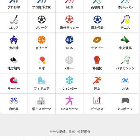
プロ野球
プロ野球(2軍)
MLB
高校野球
侍ジャパン
ゴルフ
Jリーグ
海外サッカー
日本代表
テニス
大相撲
Bリーグ
NBA
ラグビー
中央競馬
地方競馬
卓球
バレー
格闘技
バドミントン
モーター
フィギュア
ウィンター
陸上
水泳
自転車
学生スポーツ
Doスポーツ
ビジネス
eスポーツ
データ提供：日本中央競馬会