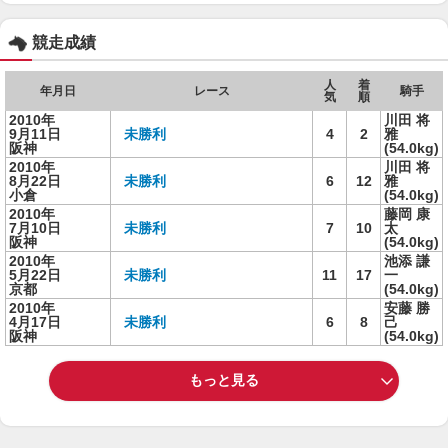
競走成績
人
着
年月日
レース
騎手
気
順
2010年
川田 将
9月11日
未勝利
4
2
雅
阪神
(54.0kg)
2010年
川田 将
8月22日
未勝利
6
12
雅
小倉
(54.0kg)
2010年
藤岡 康
7月10日
未勝利
7
10
太
阪神
(54.0kg)
2010年
池添 謙
5月22日
未勝利
11
17
一
京都
(54.0kg)
2010年
安藤 勝
4月17日
未勝利
6
8
己
阪神
(54.0kg)
もっと見る