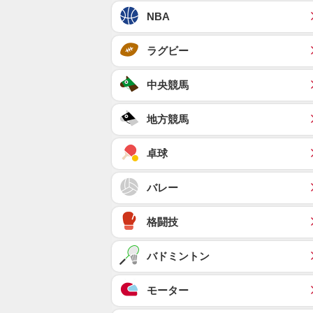
NBA
ラグビー
中央競馬
地方競馬
卓球
バレー
格闘技
バドミントン
モーター