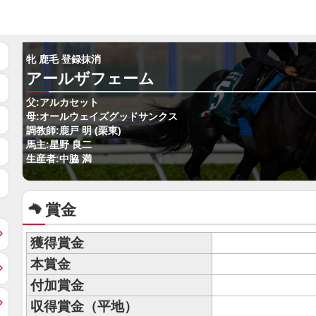
牝 鹿毛 登録抹消
アールザフェーム
父:アルカセット
母:オールウェイズグッドサンクス
調教師:鹿戸 明 (栗東)
馬主:星野 良二
生産者:中脇 満
賞金
獲得賞金
本賞金
付加賞金
収得賞金（平地）