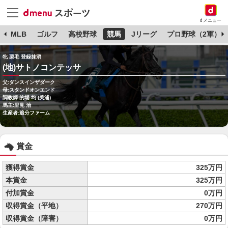
dメニュー
球
MLB
ゴルフ
高校野球
競馬
Jリーグ
プロ野球（2軍）
牝 栗毛 登録抹消
(地)サトノコンテッサ
父:ダンスインザダーク
母:スタンドオンエンド
調教師:的場 均 (美浦)
馬主:里見 治
生産者:追分ファーム
賞金
獲得賞金
325万円
本賞金
325万円
付加賞金
0万円
収得賞金（平地）
270万円
収得賞金（障害）
0万円