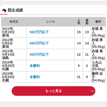
競走成績
人
着
年月日
レース
騎手
気
順
2012年
的場 勇
5月19日
500万円以下
15
13
人
新潟
(55.0kg)
2012年
的場 勇
5月6日
500万円以下
14
14
人
新潟
(55.0kg)
2012年
的場 勇
4月14日
500万円以下
12
11
人
福島
(55.0kg)
2010年
☆丸山
9月25日
未勝利
5
2
元気
札幌
(53.0kg)
2010年
藤岡 佑
8月29日
未勝利
11
5
介
札幌
(54.0kg)
もっと見る