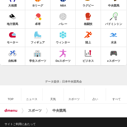
大相撲
Bリーグ
NBA
ラグビー
中央競馬
地方競馬
卓球
バレー
格闘技
バドミントン
モーター
フィギュア
ウィンター
陸上
水泳
自転車
学生スポーツ
Doスポーツ
ビジネス
eスポーツ
データ提供：日本中央競馬会
TOP
ニュース
天気
スポーツ
占い
すべて
スポーツ
中央競馬
サイトご利用にあたって