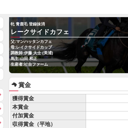
牝 青鹿毛 登録抹消
レークサイドカフェ
父:マンハッタンカフェ
母:レイクサイドカップ
調教師:伊藤 大士 (美浦)
馬主:山田 和正
生産者:社台ファーム
賞金
獲得賞金
本賞金
付加賞金
収得賞金（平地）