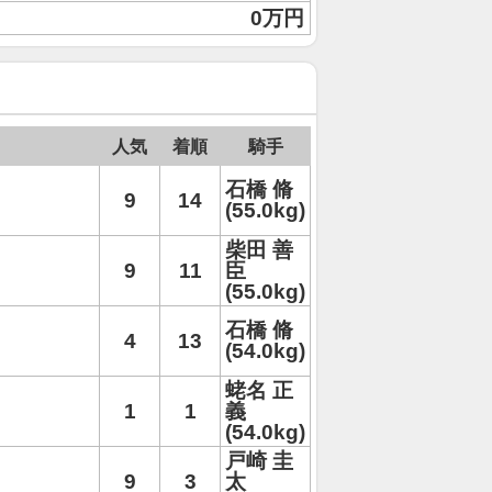
0万円
人気
着順
騎手
石橋 脩
9
14
(55.0kg)
柴田 善
9
11
臣
(55.0kg)
石橋 脩
4
13
(54.0kg)
蛯名 正
1
1
義
(54.0kg)
戸崎 圭
9
3
太