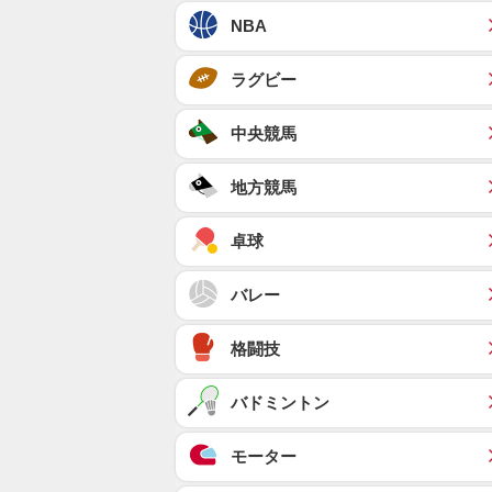
NBA
ラグビー
中央競馬
地方競馬
卓球
バレー
格闘技
バドミントン
モーター