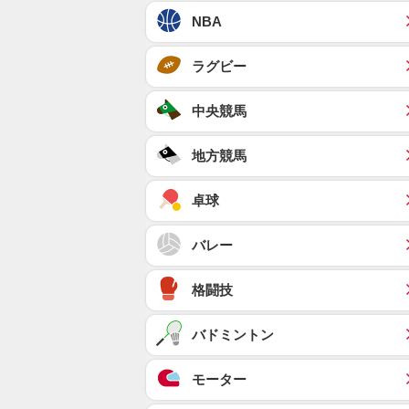
NBA
ラグビー
中央競馬
地方競馬
卓球
バレー
格闘技
バドミントン
モーター