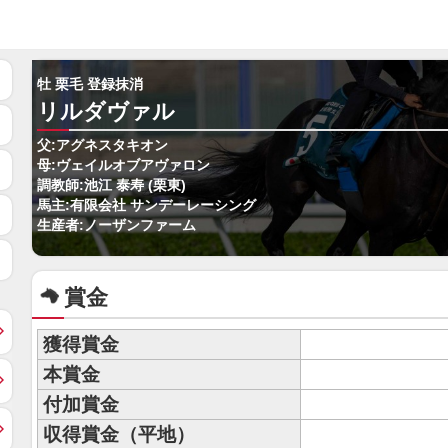
牡 栗毛 登録抹消
リルダヴァル
父:アグネスタキオン
母:ヴェイルオブアヴァロン
調教師:池江 泰寿 (栗東)
馬主:有限会社 サンデーレーシング
生産者:ノーザンファーム
賞金
獲得賞金
本賞金
付加賞金
収得賞金（平地）