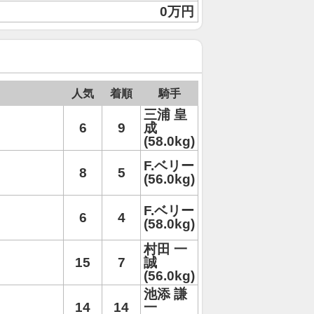
0万円
人気
着順
騎手
三浦 皇
6
9
成
(58.0kg)
F.ベリー
8
5
(56.0kg)
F.ベリー
6
4
(58.0kg)
村田 一
15
7
誠
(56.0kg)
池添 謙
14
14
一