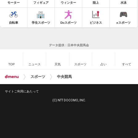
モーター
フィギュア
ウィンター
陸上
水泳
自転車
学生スポーツ
Doスポーツ
ビジネス
eスポーツ
データ提供：日本中央競馬会
TOP
ニュース
天気
スポーツ
占い
すべて
スポーツ
中央競馬
サイトご利用にあたって
(C) NTT DOCOMO, INC.