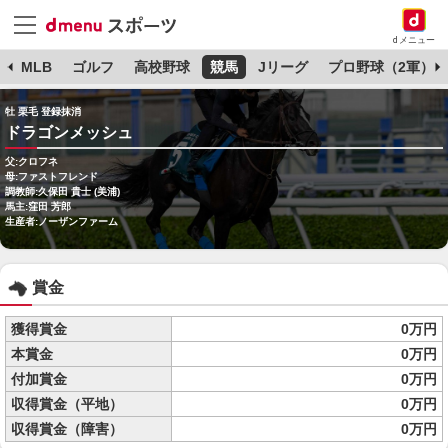
dメニュー
球
MLB
ゴルフ
高校野球
競馬
Jリーグ
プロ野球（2軍）
牡 栗毛 登録抹消
ドラゴンメッシュ
父:クロフネ
母:ファストフレンド
調教師:久保田 貴士 (美浦)
馬主:窪田 芳郎
生産者:ノーザンファーム
賞金
獲得賞金
0万円
本賞金
0万円
付加賞金
0万円
収得賞金（平地）
0万円
収得賞金（障害）
0万円