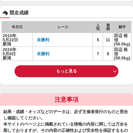
競走成績
人
着
年月日
レース
騎手
気
順
2010年
田辺 裕
5月22日
未勝利
5
11
信
新潟
(56.0kg)
2010年
田辺 裕
5月8日
未勝利
7
8
信
新潟
(56.0kg)
もっと見る
注意事項
結果・成績・オッズなどのデータは、必ず主催者発行のものと照合
し確認してください。
本サイトのページ上に掲載されている情報の内容に関しては万全を
期しておりますが、その内容の正確性および安全性を保証するもの