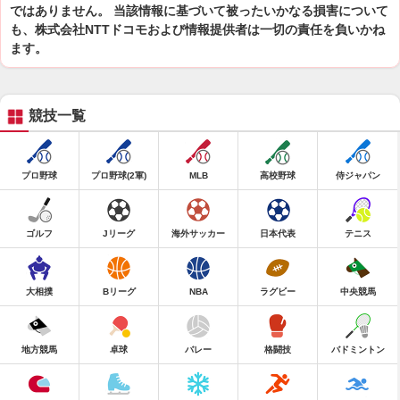
ではありません。 当該情報に基づいて被ったいかなる損害について
も、株式会社NTTドコモおよび情報提供者は一切の責任を負いかね
ます。
競技一覧
プロ野球
プロ野球(2軍)
MLB
高校野球
侍ジャパン
ゴルフ
Jリーグ
海外サッカー
日本代表
テニス
大相撲
Bリーグ
NBA
ラグビー
中央競馬
地方競馬
卓球
バレー
格闘技
バドミントン