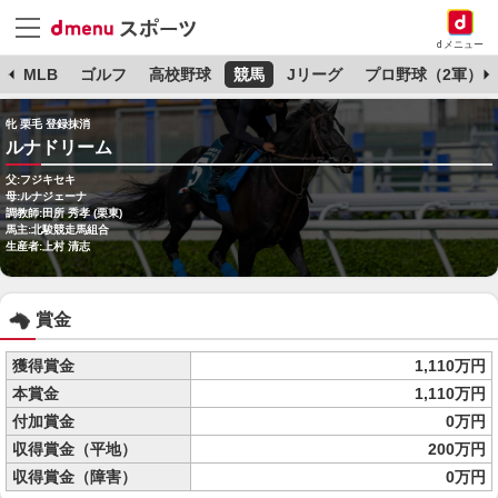
dメニュー
球
MLB
ゴルフ
高校野球
競馬
Jリーグ
プロ野球（2軍）
牝 栗毛 登録抹消
ルナドリーム
父:フジキセキ
母:ルナジェーナ
調教師:田所 秀孝 (栗東)
馬主:北駿競走馬組合
生産者:上村 清志
賞金
獲得賞金
1,110万円
本賞金
1,110万円
付加賞金
0万円
収得賞金（平地）
200万円
収得賞金（障害）
0万円