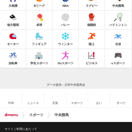
大相撲
Bリーグ
NBA
ラグビー
中央競馬
地方競馬
卓球
バレー
格闘技
バドミントン
モーター
フィギュア
ウィンター
陸上
水泳
自転車
学生スポーツ
Doスポーツ
ビジネス
eスポーツ
データ提供：日本中央競馬会
TOP
ニュース
天気
スポーツ
占い
すべて
スポーツ
中央競馬
サイトご利用にあたって