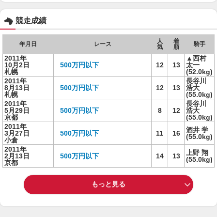
競走成績
人
着
年月日
レース
騎手
気
順
2011年
▲西村
10月2日
500万円以下
12
13
太一
札幌
(52.0kg)
2011年
長谷川
8月13日
500万円以下
12
13
浩大
札幌
(55.0kg)
2011年
長谷川
5月29日
500万円以下
8
12
浩大
京都
(55.0kg)
2011年
酒井 学
3月27日
500万円以下
11
16
(55.0kg)
小倉
2011年
上野 翔
2月13日
500万円以下
14
13
(55.0kg)
京都
もっと見る