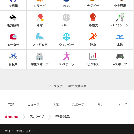
大相撲
Bリーグ
NBA
ラグビー
中央競馬
地方競馬
卓球
バレー
格闘技
バドミントン
モーター
フィギュア
ウィンター
陸上
水泳
自転車
学生スポーツ
Doスポーツ
ビジネス
eスポーツ
データ提供：日本中央競馬会
TOP
ニュース
天気
スポーツ
占い
すべて
スポーツ
中央競馬
サイトご利用にあたって