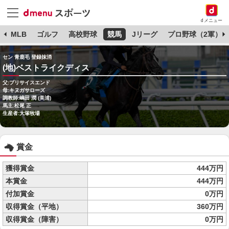
dメニュー
球
MLB
ゴルフ
高校野球
競馬
Jリーグ
プロ野球（2軍）
セン 青鹿毛 登録抹消
(地)ベストライクディス
父:プリサイスエンド
母:キヌガサローズ
調教師:嶋田 潤 (美浦)
馬主:松尾 正
生産者:大塚牧場
賞金
獲得賞金
444万円
本賞金
444万円
付加賞金
0万円
収得賞金（平地）
360万円
収得賞金（障害）
0万円