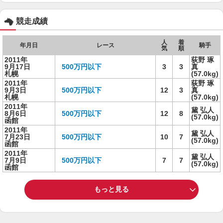
競走成績
人
着
年月日
レース
騎手
気
順
2011年
荻野 琢
9月17日
500万円以下
3
3
真
札幌
(57.0kg)
2011年
荻野 琢
9月3日
500万円以下
12
3
真
札幌
(57.0kg)
2011年
黛 弘人
8月6日
500万円以下
12
8
(57.0kg)
函館
2011年
黛 弘人
7月23日
500万円以下
10
7
(57.0kg)
函館
2011年
黛 弘人
7月9日
500万円以下
7
7
(57.0kg)
函館
もっと見る