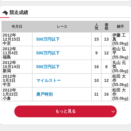
競走成績
人
着
年月日
レース
騎手
気
順
2012年
伊藤 工
12月15日
500万円以下
15
13
真
中京
(55.0kg)
2012年
松山 弘
11月4日
500万円以下
9
12
平
福島
(55.0kg)
2012年
丸山 元
10月14日
500万円以下
16
8
気
新潟
(55.0kg)
2012年
松田 大
3月3日
マイルストー
10
12
作
中京
(55.0kg)
2012年
松田 大
1月22日
唐戸特別
11
16
作
小倉
(55.0kg)
もっと見る