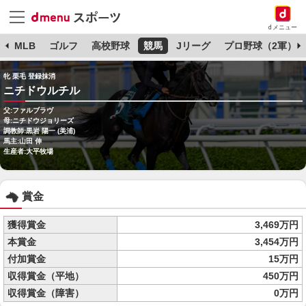
dメニュー
球
MLB
ゴルフ
高校野球
競馬
Jリーグ
プロ野球（2軍）
牝 栗毛 登録抹消
ニチドウルチル
父:ファルブラヴ
母:ニチドウジョリーズ
調教師:黒岩 陽一 (美浦)
馬主:山田 伸
生産者:大平牧場
賞金
獲得賞金
3,469万円
本賞金
3,454万円
付加賞金
15万円
収得賞金（平地）
450万円
収得賞金（障害）
0万円