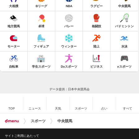
大相撲
Bリーグ
NBA
ラグビー
中央競馬
地方競馬
卓球
バレー
格闘技
バドミントン
モーター
フィギュア
ウィンター
陸上
水泳
自転車
学生スポーツ
Doスポーツ
ビジネス
eスポーツ
データ提供：日本中央競馬会
TOP
ニュース
天気
スポーツ
占い
すべて
スポーツ
中央競馬
サイトご利用にあたって